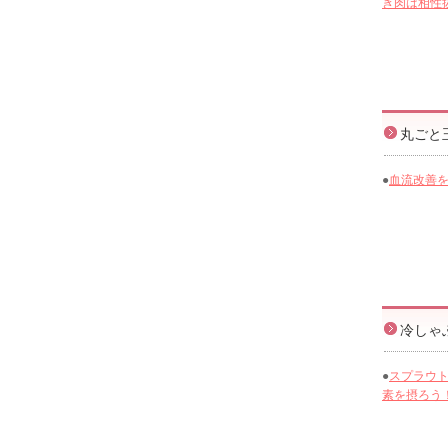
き肉は相性
丸ごと
●
血流改善
冷しゃ
●
スプラウ
素を摂ろう