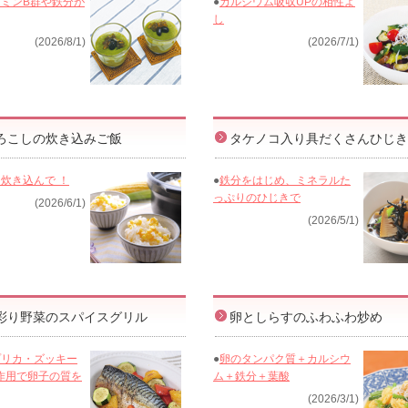
ミンB群や鉄分が
●
カルシウム吸収UPの相性よ
し
(2026/8/1)
(2026/7/1)
ろこしの炊き込みご飯
タケノコ入り具だくさんひじき
炊き込んで ！
●
鉄分をはじめ、ミネラルた
っぷりのひじきで
(2026/6/1)
(2026/5/1)
彩り野菜のスパイスグリル
卵としらすのふわふわ炒め
プリカ・ズッキー
●
卵のタンパク質＋カルシウ
作用で卵子の質を
ム＋鉄分＋葉酸
(2026/3/1)