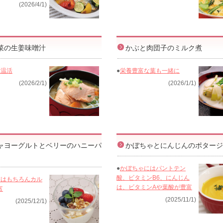
(2026/4/1)
菜の生姜味噌汁
かぶと肉団子のミルク煮
＋温活
●
栄養豊富な葉も一緒に
(2026/2/1)
(2026/1/1)
ャヨーグルトとベリーのハニーパ
かぼちゃとにんじんのポタージ
●
かぼちゃにはパントテン
酸、ビタミンB6、にんじん
質はもちろんカル
は、ビタミンAや葉酸が豊富
富
(2025/11/1)
(2025/12/1)