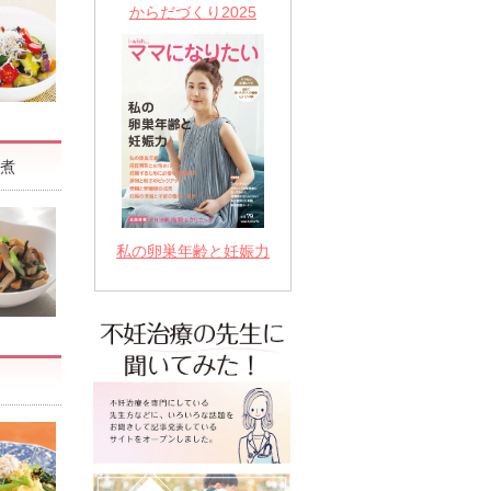
からだづくり2025
煮
私の卵巣年齢と妊娠力