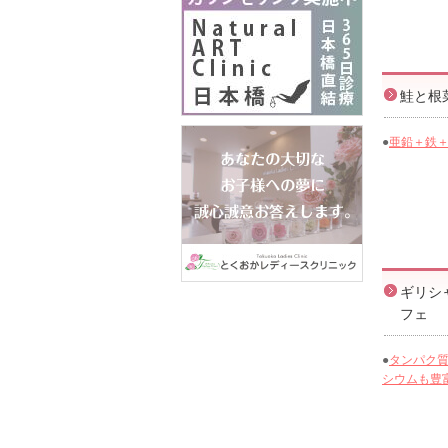
鮭と根
●
亜鉛＋鉄
ギリシ
フェ
●
タンパク
シウムも豊