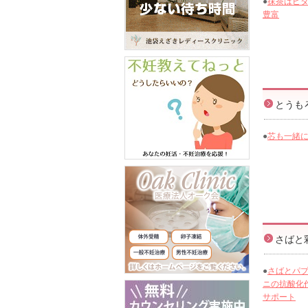
●
抹茶はビタ
豊富
とうも
●
芯も一緒に
さばと
●
さばとパ
ニの抗酸化
サポート