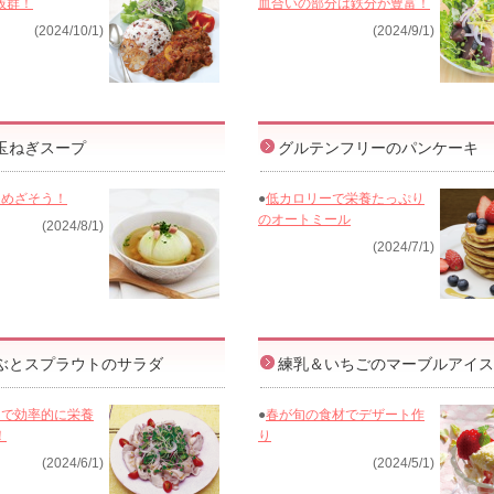
抜群！
血合いの部分は鉄分が豊富！
(2024/10/1)
(2024/9/1)
玉ねぎスープ
グルテンフリーのパンケーキ
をめざそう！
●
低カロリーで栄養たっぷり
のオートミール
(2024/8/1)
(2024/7/1)
ぶとスプラウトのサラダ
練乳＆いちごのマーブルアイス
トで効率的に栄養
●
春が旬の食材でデザート作
！
り
(2024/6/1)
(2024/5/1)