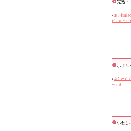
完熟ト
●
強い抗酸
ピンが摂れ
ホタル
●
柔らかく
べ応え
いわし