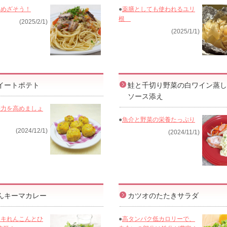
をめざそう！
●
薬膳としても使われるユリ
根
(2025/2/1)
(2025/1/1)
イートポテト
鮭と千切り野菜の白ワイン蒸し
ソース添え
娠力を高めましょ
●
魚介と野菜の栄養たっぷり
(2024/12/1)
(2024/11/1)
んキーマカレー
カツオのたたきサラダ
ャキれんこんとひ
●
高タンパク低カロリーで、