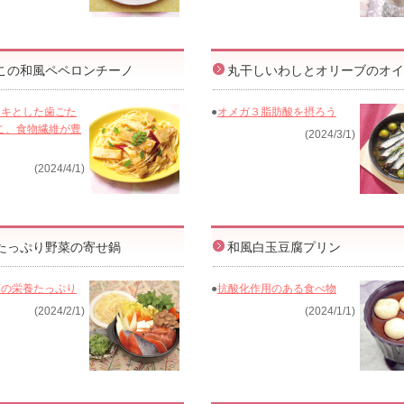
この和風ペペロンチーノ
丸干しいわしとオリーブのオイ
ャキとした歯ごた
●
オメガ３脂肪酸を摂ろう
こ、食物繊維が豊
(2024/3/1)
(2024/4/1)
たっぷり野菜の寄せ鍋
和風白玉豆腐プリン
菜の栄養たっぷり
●
抗酸化作用のある食べ物
(2024/2/1)
(2024/1/1)