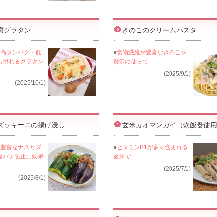
腐グラタン
きのこのクリームパスタ
で高タンパク・低
●
食物繊維が豊富なきのこを
も摂れるグラタン
贅沢に使って
(2025/9/1)
(2025/10/1)
ズッキーニの揚げ浸し
玄米カオマンガイ（炊飯器使用
が豊富なナスとズ
●
ビタミンB1が多く含まれる
夏バテ防止に効果
玄米で
(2025/7/1)
(2025/8/1)