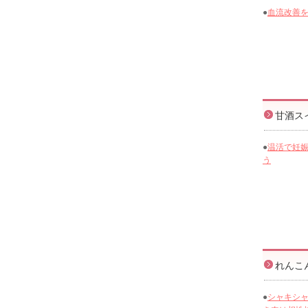
●
血流改善
甘酒ス
●
温活で妊
う
れんこ
●
シャキシ