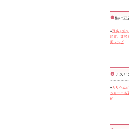
鮭の豆
●
豆腐＋鮭
脂質。葉酸
風レシピ
ナスと
●
カリウム
ッキーニも
的