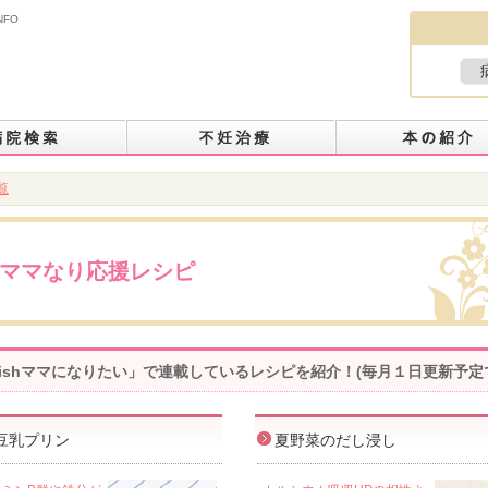
NFO
覧
ママなり応援レシピ
-wishママになりたい」で連載しているレシピを紹介！(毎月１日更新予定
豆乳プリン
夏野菜のだし浸し