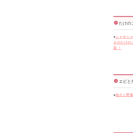
たけの
●
シャキシ
えのたけの
富 ！
エビと
●
魚介と野