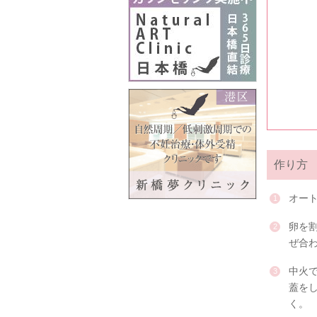
作り方
オー
卵を
ぜ合
中火
蓋をし
く。