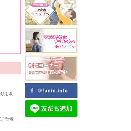
粉類を混
ら1分焼