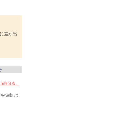
に差が出
号
い 保険診療、
ピを掲載して