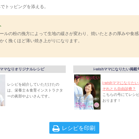
みでトッピングを添える。
ト
ールの粉の挽方によって生地の緩さが変わり、焼いたときの厚みや食感
かく挽くほど薄い焼き上がりになります。
ママなりオリジナルレシピ
i-wishママになりたい掲載
i-wishママになりた
レシピを紹介していただけたの
それとも自由診療？
は、栄養士＆食育インストラクタ
こちらの号にてレシ
ーの眞部やよいさんです。
おります！
レシピを印刷