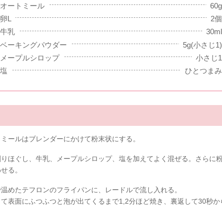
オートミール
60g
卵L
2個
牛乳
30ml
ベーキングパウダー
5g(小さじ1)
メープルシロップ
小さじ1
塩
ひとつまみ
トミールはブレンダーにかけて粉末状にする。
割りほぐし、牛乳、メープルシロップ、塩を加えてよく混ぜる。さらに
わせる。
で温めたテフロンのフライパンに、レードルで流し入れる。
て表面にふつふつと泡が出てくるまで1,2分ほど焼き、裏返して30秒か