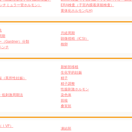
アンチミュラー管ホルモン）
ERA検査（子宮内膜着床能検査）
黄体化ホルモン(LH)
法
月経周期
周期
顕微授精（ICSI）
（Gardner）分類
検卵
ベンチ
新鮮胚移植
生化学的妊娠
娠（異所性妊娠）
精子
精子調整
性腺刺激ホルモン
・低刺激周期法
染色体
前核
桑実胚
（ＩVF）
凍結胚