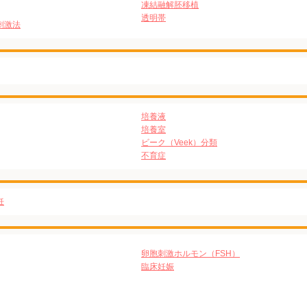
凍結融解胚移植
透明帯
刺激法
培養液
培養室
ビーク（Veek）分類
不育症
妊
卵胞刺激ホルモン（FSH）
臨床妊娠