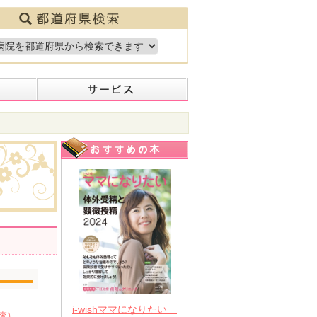
i-wishママになりたい
査）