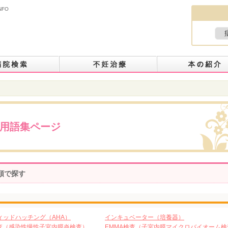
NFO
用語集ページ
音順で探す
ィッドハッチング（AHA）
インキュベーター（培養器）
E検査（感染性慢性子宮内膜炎検査）
EMMA検査（子宮内膜マイクロバイオーム検