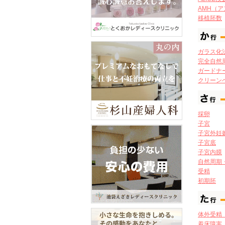
AMH（
移植胚数
ガラス化
完全自然
ガードナー
クリーン
採卵
子宮
子宮外妊
子宮底
子宮内膜
自然周期
受精
初期胚
体外受精
着床障害