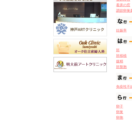
着床の窓
調節卵巣
妊娠率
胚
胚移植
媒精
胚盤胞
免疫性不
卵子
卵巣
卵胞