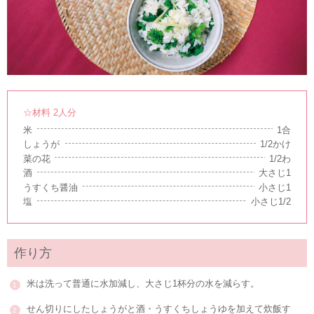
☆材料 2人分
米
1合
しょうが
1/2かけ
菜の花
1/2わ
酒
大さじ1
うすくち醤油
小さじ1
塩
小さじ1/2
作り方
米は洗って普通に水加減し、大さじ1杯分の水を減らす。
せん切りにしたしょうがと酒・うすくちしょうゆを加えて炊飯す