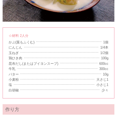
☆材料 2人分
かぶ(葉もふくむ)
1個
にんじん
1/4本
玉ねぎ
1/2個
鶏ひき肉
100g
昆布だし(またはブイヨンスープ)
600cc
牛乳
300cc
バター
10g
小麦粉
大さじ1
塩
小さじ1
白胡椒
少々
作り方