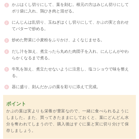
かぶはくし切りにして、葉を刻む。根元の方はみじん切りにして
ポリ袋に入れ、鶏ひき肉と混ぜる。
にんじんは乱切り、玉ねぎはくし切りにして、かぶの実と合わせ
てバターで炒める。
炒めた野菜に小麦粉をふりかけ、よくなじませる。
だし汁を加え、煮立ったら丸めた肉団子を入れ、にんじんがやわ
らかくなるまで煮る。
牛乳を加え、煮立たせないように注意し、塩コショウで味を整え
る。
器に盛り、刻んだかぶの葉を彩りに添えて完成。
ポイント
かぶの葉は実よりも栄養が豊富なので、一緒に食べられるように
しました。また、買ってきたままにしておくと、葉にどんどん水
分を奪われてしまうので、購入後はすぐに葉と実に切り分けて保
存しましょう。