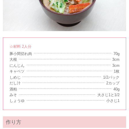
☆材料 2人分
豚小間切れ肉
70g
大根
3cm
にんじん
3cm
キャベツ
1枚
しめじ
1/2パック
だし汁
2カップ
酒粕
40g
みそ
大さじ1と1/2
しょうゆ
小さじ1
作り方