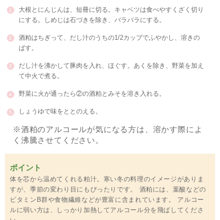
大根とにんじんは、短冊に切る。キャベツは食べやすくざく切り
にする。しめじは石づきを除き、バラバラにする。
酒粕はちぎって、だし汁のうちの1/2カップでふやかし、溶きの
ばす。
だし汁を沸かして豚肉を入れ、ほぐす。あくを除き、野菜を加え
て中火で煮る。
野菜に火が通ったら②の酒粕とみそを溶き入れる。
しょうゆで味をととのえる。
※酒粕のアルコールが気になる方は、溶かす際によ
く沸騰させてください。
ポイント
体を芯から温めてくれる粕汁。寒い冬の料理のイメージがありま
すが、季節の変わり目にもぴったりです。 酒粕には、葉酸などの
ビタミンB群や食物繊維などが豊富に含まれています。 アルコー
ルに弱い方は、しっかり加熱してアルコール分を飛ばしてくださ