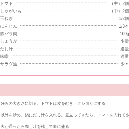
トマト
（中）2個
じゃがいも
（中）2個
玉ねぎ
1/2個
にんじん
1/3本
豚バラ肉
100g
しょうが
少量
だし汁
適量
味噌
適量
サラダ油
少々
を好みの大きさに切る。トマトは皮をむき、クシ切りにする
ト以外を炒め、鍋にだし汁を入れる。煮立ってきたら、トマトを入れて
に火が通ったら肉し汁を残して皿に盛る