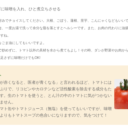
げに味噌を入れ、ひと煮立ちさせる
お好みでチョイスしてください。大根、ごぼう、蓮根、里芋、こんにゃくなどもいい
肉は、一度お湯で洗って余分な脂を落とすとヘルシーです。また、お肉の代わりに油
ですね。
をごま油にしてもいいですよ。
油で炒めずに、トマト以外の具材を水から煮てもよし！その時、ダシが野菜やお肉か
足さずに味噌だけでもOK!
ト
が赤くなると、医者が青くなる」と言われるほど、トマトには
ぷりで、リコピンやカロテンなど活性酸素を除去する成分もた
す。生のトマトを使うと、とん汁の中のトマトに気がつかない
ません。
マト缶やトマトジュース（無塩）を使ってもいいですが、味噌
よりもトマトスープの色合いになりますので、気をつけて！