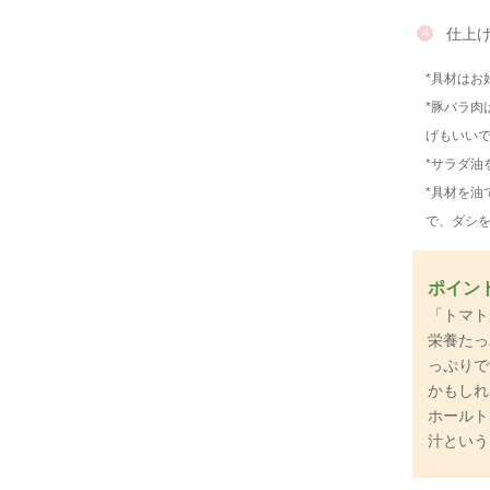
仕上
*具材は
*豚バラ
げもいい
*サラダ油
*具材を
で、ダシを
ポイン
「トマト
栄養たっ
っぷりで
かもしれ
ホールト
汁という