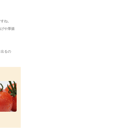
ですね。
揚げや厚揚
ら出るの