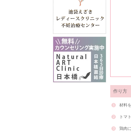
作り方
材料
トマ
鶏肉