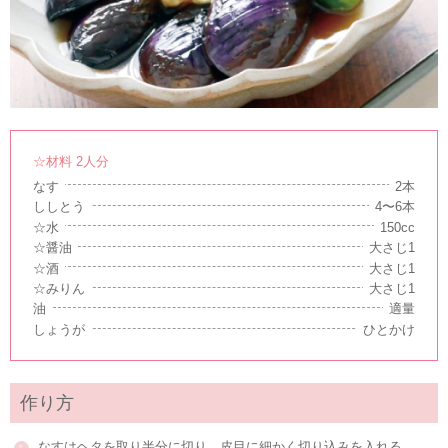
☆材料 2人分
なす
2本
ししとう
4〜6本
☆水
150cc
☆醤油
大さじ1
☆酒
大さじ1
☆みりん
大さじ1
油
適量
しょうが
ひとかけ
作り方
なすはヘタを取り半分に切り、皮目に細かく切り込みを入れる。