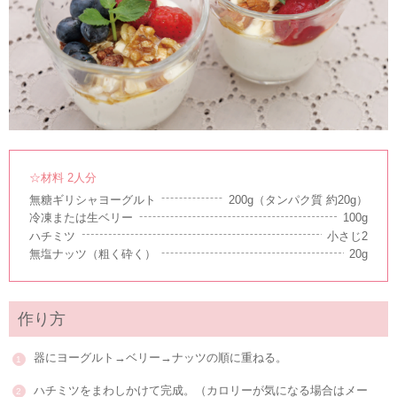
☆材料 2人分
無糖ギリシャヨーグルト
200g（タンパク質 約20g）
冷凍または生ベリー
100g
ハチミツ
小さじ2
無塩ナッツ（粗く砕く）
20g
作り方
器にヨーグルト→ベリー→ナッツの順に重ねる。
ハチミツをまわしかけて完成。（カロリーが気になる場合はメー