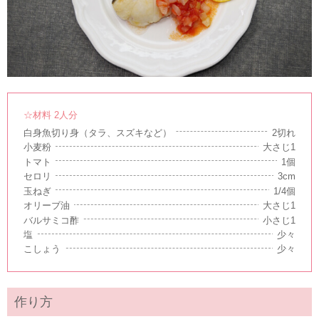
☆材料 2人分
白身魚切り身（タラ、スズキなど）
2切れ
小麦粉
大さじ1
トマト
1個
セロリ
3cm
玉ねぎ
1/4個
オリーブ油
大さじ1
バルサミコ酢
小さじ1
塩
少々
こしょう
少々
作り方