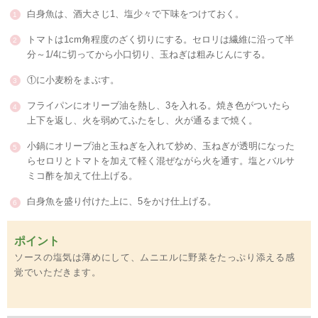
白身魚は、酒大さじ1、塩少々で下味をつけておく。
トマトは1cm角程度のざく切りにする。セロリは繊維に沿って半
分～1/4に切ってから小口切り、玉ねぎは粗みじんにする。
①に小麦粉をまぶす。
フライパンにオリーブ油を熱し、3を入れる。焼き色がついたら
上下を返し、火を弱めてふたをし、火が通るまで焼く。
小鍋にオリーブ油と玉ねぎを入れて炒め、玉ねぎが透明になった
らセロリとトマトを加えて軽く混ぜながら火を通す。塩とバルサ
ミコ酢を加えて仕上げる。
白身魚を盛り付けた上に、5をかけ仕上げる。
ポイント
ソースの塩気は薄めにして、ムニエルに野菜をたっぷり添える感
覚でいただきます。