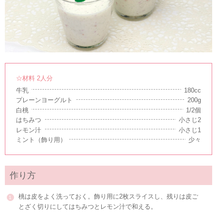
☆材料 2人分
牛乳
180cc
プレーンヨーグルト
200g
白桃
1/2個
はちみつ
小さじ2
レモン汁
小さじ1
ミント（飾り用）
少々
作り方
桃は皮をよく洗っておく。飾り用に2枚スライスし、残りは皮ご
とざく切りにしてはちみつとレモン汁で和える。