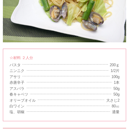
☆材料 ２人分
パスタ
200ｇ
ニンニク
1/2片
アサリ
100g
赤唐辛子
1本
アスパラ
50g
春キャベツ
50g
オリーブオイル
大さじ2
白ワイン
80㏄
塩、胡椒
適量