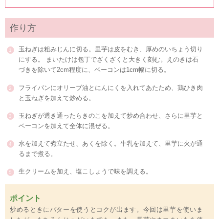
作り方
玉ねぎは粗みじんに切る。里芋は皮をむき、厚めのいちょう切り
にする。 まいたけは包丁でざくざくと大きく刻む。えのきは石
づきを除いて2cm程度に、ベーコンは1cm幅に切る。
フライパンにオリーブ油とにんにくを入れてあたため、鶏ひき肉
と玉ねぎを加えて炒める。
玉ねぎが透き通ったらきのこを加えて炒め合わせ、さらに里芋と
ベーコンを加えて全体に混ぜる。
水を加えて煮立たせ、あくを除く。牛乳を加えて、里芋に火が通
るまで煮る。
生クリームを加え、塩こしょうで味を調える。
ポイント
炒めるときにバターを使うとコクが出ます。今回は里芋を使いま