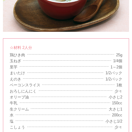
☆材料 2人分
鶏ひき肉
25g
玉ねぎ
1/4個
里芋
1～2個
まいたけ
1/2パック
えのき
1/2パック
ベーコンスライス
1枚
おろしにんにく
少々
オリーブ油
小さじ2
牛乳
150cc
生クリーム
大さじ1
水
200cc
塩
小さじ1/2
こしょう
少々