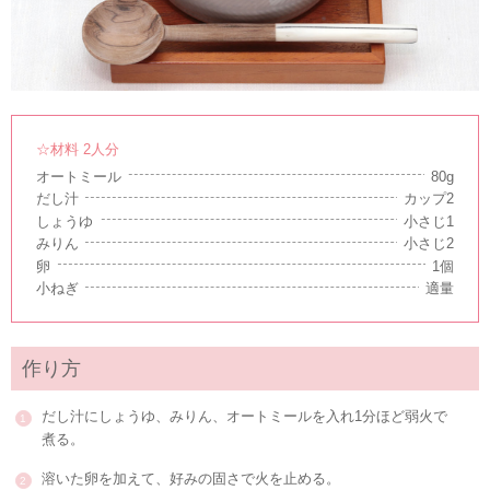
☆材料 2人分
オートミール
80g
だし汁
カップ2
しょうゆ
小さじ1
みりん
小さじ2
卵
1個
小ねぎ
適量
作り方
だし汁にしょうゆ、みりん、オートミールを入れ1分ほど弱火で
煮る。
溶いた卵を加えて、好みの固さで火を止める。