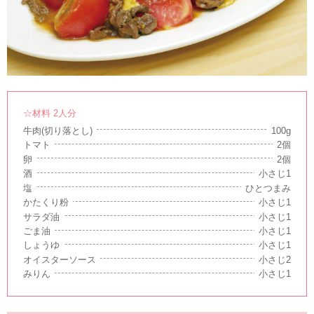
☆材料 2人分
牛肉(切り落とし)
100g
トマト
2個
卵
2個
酒
小さじ1
塩
ひとつまみ
かたくり粉
小さじ1
サラダ油
小さじ1
ごま油
小さじ1
しょうゆ
小さじ1
オイスターソース
小さじ2
みりん
小さじ1