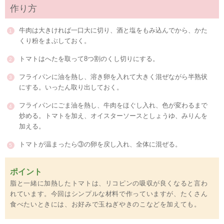
作り方
牛肉は大きければ一口大に切り、酒と塩をもみ込んでから、かた
くり粉をまぶしておく。
トマトはへたを取って8つ割のくし切りにする。
フライパンに油を熱し、溶き卵を入れて大きく混ぜながら半熟状
にする。いったん取り出しておく。
フライパンにごま油を熱し、牛肉をほぐし入れ、色が変わるまで
炒める。トマトを加え、オイスターソースとしょうゆ、みりんを
加える。
トマトが温まったら③の卵を戻し入れ、全体に混ぜる。
ポイント
脂と一緒に加熱したトマトは、リコピンの吸収が良くなると言わ
れています。今回はシンプルな材料で作っていますが、たくさん
食べたいときには、お好みで玉ねぎやきのこなどを加えても。