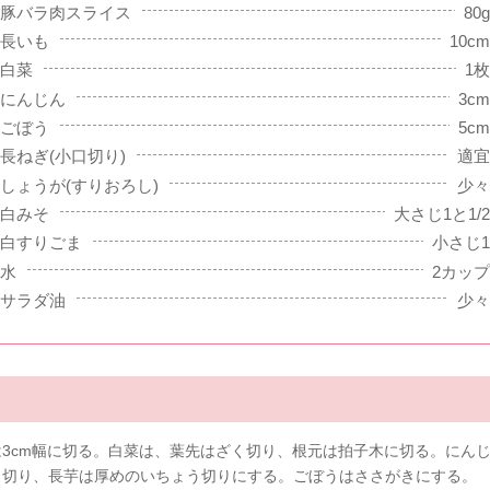
豚バラ肉スライス
80g
長いも
10cm
白菜
1枚
にんじん
3cm
ごぼう
5cm
長ねぎ(小口切り)
適宜
しょうが(すりおろし)
少々
白みそ
大さじ1と1/2
白すりごま
小さじ1
水
2カップ
サラダ油
少々
は3cm幅に切る。白菜は、葉先はざく切り、根元は拍子木に切る。にん
う切り、長芋は厚めのいちょう切りにする。ごぼうはささがきにする。