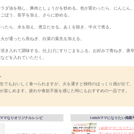
サラダ油を熱し、豚肉としょうがを炒める。色が変わったら、にんじん
、ごぼう、長芋を加え、さらに炒める。
回ったら、水を加え、煮立たせる。あくを除き、中火で煮る。
に火が通ったら長ねぎ、白菜の葉先を加える。
を溶き入れて調味する。仕上げにすりごまをふる。お好みで青ねぎ、唐
椒などを入れていただく。
ト
生でもおいしく食べられますが、火を通すと独特のほっくり感が出て、
が楽しめます。疲れや食欲不振を感じた時にもおすすめの一品です。
ママなりオリジナルレシピ
i-wishママになりたい掲載
i-wishママになりた
すいからだづくり 今