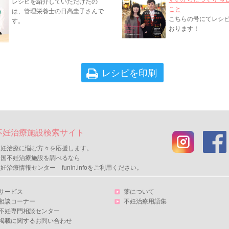
レシピを紹介していただけたの
こと
は、管理栄養士の日髙圭子さんで
こちらの号にてレシ
す。
おります！
レシピを印刷
不妊治療施設検索サイト
不妊治療に悩む方々を応援します。
全国不妊治療施設を調べるなら
妊治療情報センター funin.infoをご利用ください。
サービス
薬について
相談コーナー
不妊治療用語集
不妊専門相談センター
掲載に関するお問い合わせ