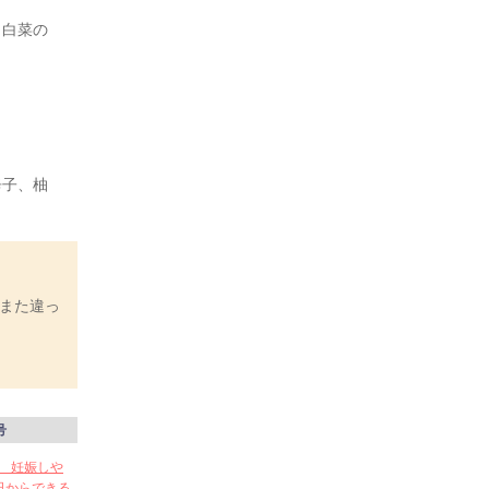
、白菜の
辛子、柚
また違っ
号
い 妊娠しや
日からできる