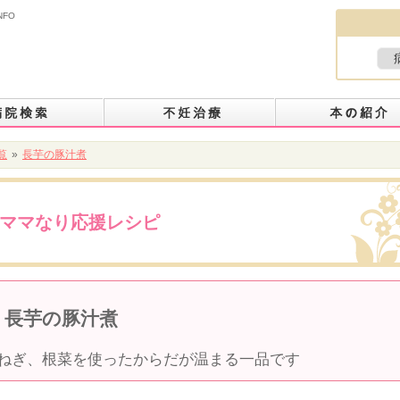
NFO
覧
»
長芋の豚汁煮
ママなり応援レシピ
長芋の豚汁煮
ねぎ、根菜を使ったからだが温まる一品です