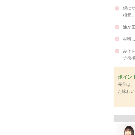
鍋に
根元
油が
材料
みそ
子胡
ポイン
長芋は、
た味わい