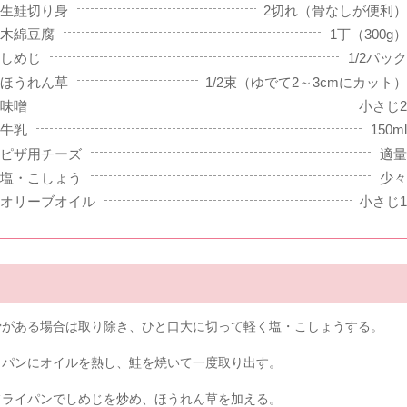
生鮭切り身
2切れ（骨なしが便利）
木綿豆腐
1丁（300g）
しめじ
1/2パック
ほうれん草
1/2束（ゆでて2～3cmにカット）
味噌
小さじ2
牛乳
150ml
ピザ用チーズ
適量
塩・こしょう
少々
オリーブオイル
小さじ1
骨がある場合は取り除き、ひと口大に切って軽く塩・こしょうする。
イパンにオイルを熱し、鮭を焼いて一度取り出す。
フライパンでしめじを炒め、ほうれん草を加える。