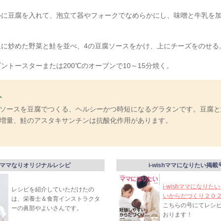
ルに豆腐を入れて、泡立て器やフォークでなめらかにし、味噌と牛乳を
。
皿に炒めた野菜と鮭を並べ、4の豆腐ソースをかけ、上にチーズをのせる
ントースターまたは200℃のオーブンで10～15分焼く。
ト
ソースを豆腐でつくる、ヘルシーかつ時短になるグラタンです。豆腐と
増量、鮭のアスタキサンチンは抗酸化作用があります。
ママなりオリジナルレシピ
i-wishママになりたい掲載
i-wishママになりた
レシピを紹介していただけたの
いからだづくり２０
は、栄養士＆食育インストラクタ
こちらの号にてレシ
ーの眞部やよいさんです。
おります！