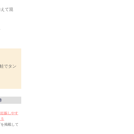
加えて混
。
鮭でタン
号
い 妊娠しやす
２５
ピを掲載して