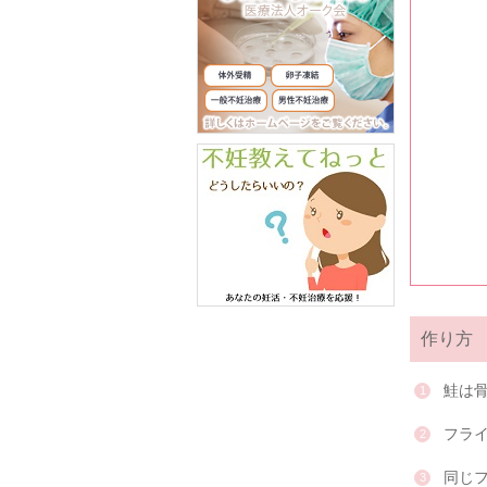
作り方
鮭は
フラ
同じ