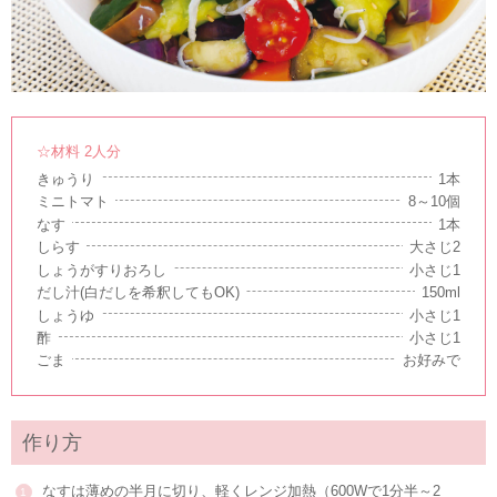
☆材料 2人分
きゅうり
1本
ミニトマト
8～10個
なす
1本
しらす
大さじ2
しょうがすりおろし
小さじ1
だし汁(白だしを希釈してもOK)
150ml
しょうゆ
小さじ1
酢
小さじ1
ごま
お好みで
作り方
なすは薄めの半月に切り、軽くレンジ加熱（600Wで1分半～2