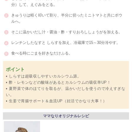
分）して、えぐみをとる。
きゅうりは軽く叩いて割り、半分に切ったミニトマトと共にボウ
ルへ。
そこに温かいだし汁・醤油・酢・すりおろししょうがを加える。
レンチンしたなすと しらすを加え、冷蔵庫で15～30分冷やす。
食べる時にごまを好きなだけふる。
ポイント
▪︎ しらすは超吸収しやすいカルシウム源。
▪︎ 酢・レモンなどの酸味があるとカルシウムの吸収率UP！
▪︎ 夏野菜で体のほてりを取るが、温かいだしを使うので冷えすぎな
い。
▪︎ 生姜で胃腸サポート＆血流UP（妊活でかなり大事！）
ママなりオリジナルレシピ