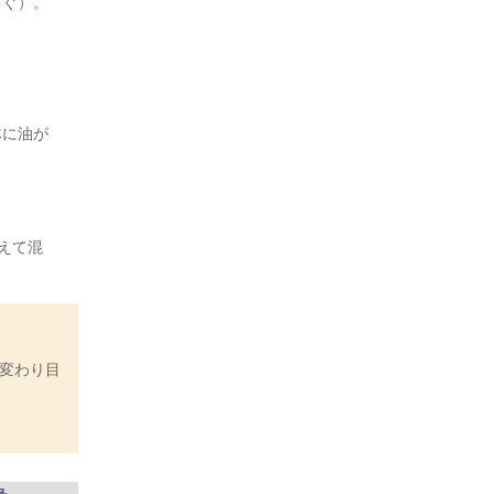
防ぐ）。
体に油が
えて混
変わり目