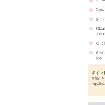
グリ
最後
新じ
鍋に
まわ
だし
柔ら
ぜる
ポイン
良質のた
の体調維