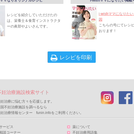
ママなりオリジナルレシピ
i-wishママになりたい掲載
i-wishママになりた
レシピを紹介していただけたの
因
は、栄養士＆食育インストラクタ
こちらの号にてレシ
ーの眞部やよいさんです。
おります！
レシピを印刷
不妊治療施設検索サイト
不妊治療に悩む方々を応援します。
全国不妊治療施設を調べるなら
妊治療情報センター funin.infoをご利用ください。
サービス
薬について
相談コーナー
不妊治療用語集