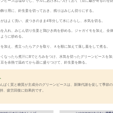
ーンピースは塩ゆでし、ザルにあけ水につけておく（豆に皺が寄るのを
の飾り用に、針生姜を切っておき、残りはみじん切りにする。
ゃがはよく洗い、皮つきのまま4等分して水にさらし、水気を切る。
油を入れ、みじん切り生姜と鶏ひき肉を炒める。ジャガイモを加え、全
るように炒める。
汁を加え、煮立ったらアクを取り、Ａを順に加えて落し蓋をして煮る。
かくなったら煮汁にBでとろみをつけ、水気を切ったグリーンピースを加
。豆を余熱で温めてから器に盛りつけて、針生姜を飾る。
ト
んぱく質と糖質が主成分のグリーンピースは、新陳代謝を促して季節の
持、疲労回復に効果的です。