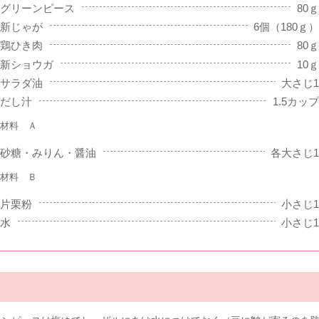
グリーンピース
80ｇ
新じゃが
6個（180ｇ）
鶏ひき肉
80ｇ
新ショウガ
10ｇ
サラダ油
大さじ1
だし汁
1.5カップ
材料 Ａ
砂糖・みりん・醤油
各大さじ1
材料 Ｂ
片栗粉
小さじ1
水
小さじ1