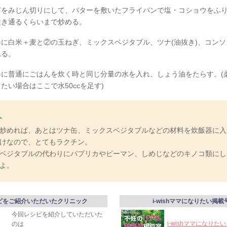
ぎをみじん切りにして、バターを敷いたフライパンで塩・コショウをふ
透き通るくらいまで炒める。
器に白米＋麦と②の玉ねぎ、ミックスベジタブル、ツナ(油抜き)、コンソ
れる。
器に普通にごはんを炊く時と同じ分量の水を入れ、しょう油をたらす。(
たい場合はここで水50ccを足す)
ト
炒めれば、あとはツナ缶、ミックスベジタブルなどの材料を炊飯器に入
けなので、とてもラクチン。
ベジタブルの代わりにパプリカやピーマン、しめじなどのキノコ類にし
よ。
ピをご紹介いただいたクリニック
i-wishママになりたい掲載
今回レシピを紹介していただいた
i-wishママになりた
のは