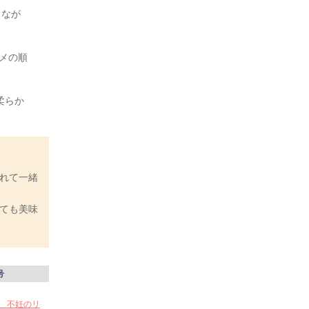
りなが
メの順
柔らか
れて一緒
ても美味
号
い 不妊のリ