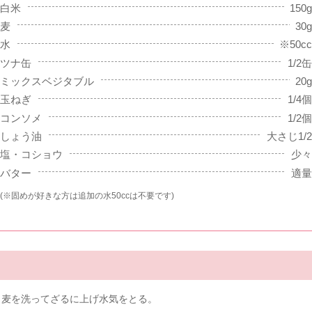
白米
150g
麦
30g
水
※50cc
ツナ缶
1/2缶
ミックスベジタブル
20g
玉ねぎ
1/4個
コンソメ
1/2個
しょう油
大さじ1/2
塩・コショウ
少々
バター
適量
(※固めが好きな方は追加の水50ccは不要です)
と麦を洗ってざるに上げ水気をとる。