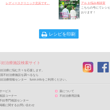
アル お悩み相談室
レディースクリニック北浜です。
こちらの号にてレシ
おります！
レシピを印刷
不妊治療施設検索サイト
不妊治療に悩む方々を応援します。
全国不妊治療施設を調べるなら
妊治療情報センター funin.infoをご利用ください。
サービス
薬について
相談コーナー
不妊治療用語集
不妊専門相談センター
掲載に関するお問い合わせ