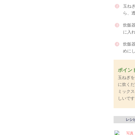
玉ね
ら、
炊飯
に入
炊飯
めにし
ポイン
玉ねぎを
に炊くだ
ミックス
しいです
レシ