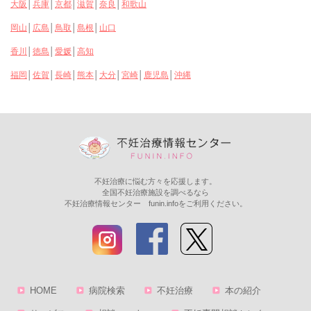
大阪
兵庫
京都
滋賀
奈良
和歌山
│
│
│
│
│
岡山
広島
鳥取
島根
山口
│
│
│
│
香川
徳島
愛媛
高知
│
│
│
福岡
佐賀
長崎
熊本
大分
宮崎
鹿児島
沖縄
│
│
│
│
│
│
│
不妊治療に悩む方々を応援します。
全国不妊治療施設を調べるなら
不妊治療情報センター funin.infoをご利用ください。
HOME
病院検索
不妊治療
本の紹介