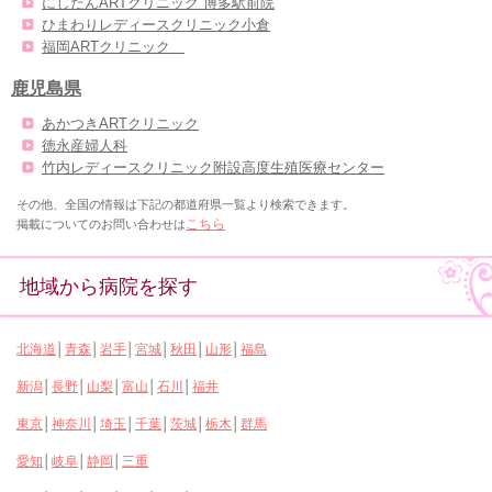
にしたんARTクリニック 博多駅前院
ひまわりレディースクリニック小倉
福岡ARTクリニック
鹿児島県
あかつきARTクリニック
徳永産婦人科
竹内レディースクリニック附設高度生殖医療センター
その他、全国の情報は下記の都道府県一覧より検索できます。
掲載についてのお問い合わせは
こちら
地域から病院を探す
北海道
青森
岩手
宮城
秋田
山形
福島
│
│
│
│
│
│
新潟
長野
山梨
富山
石川
福井
│
│
│
│
│
東京
神奈川
埼玉
千葉
茨城
栃木
群馬
│
│
│
│
│
│
愛知
岐阜
静岡
三重
│
│
│