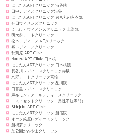
にしたんARTクリニック 渋谷院
田中レディスクリニック渋谷
にしたんARTクリニック 東京丸の内本院
神田ウィメンズクリニック
よしひろウィメンズクリニック 上野院
明大前アートクリニック
松本レディースIVFクリニック
峯レディースクリニック
秋葉原 ART Clinic
Natural ART Clinic 日本橋
にしたんARTクリニック 日本橋院
長谷川レディースクリニック赤坂
京野アートクリニック高輪
にしたんARTクリニック 品川院
日暮里レディースクリニック
麻布モンテアールレディースクリニック
エス・セットクリニック（男性不妊専門）
Shinjuku ART Clinic
にしたんARTクリニック 新宿院
オーク銀座レディースクリニック
新橋夢クリニック
芝公園かみやまクリニック