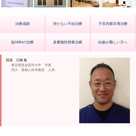
治療成績
待たない不妊治療
子宮内膜非薄治療
低AMHの治療
多嚢胞性卵巣治療
妊娠が難しい方へ
院長 江崎 敬
東京慈恵会医科大学 卒業
同大 産婦人科学教室 入局