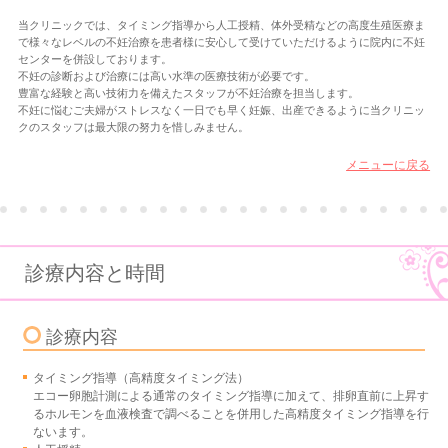
当クリニックでは、タイミング指導から人工授精、体外受精などの高度生殖医療ま
で様々なレベルの不妊治療を患者様に安心して受けていただけるように院内に不妊
センターを併設しております。
不妊の診断および治療には高い水準の医療技術が必要です。
豊富な経験と高い技術力を備えたスタッフが不妊治療を担当します。
不妊に悩むご夫婦がストレスなく一日でも早く妊娠、出産できるように当クリニッ
クのスタッフは最大限の努力を惜しみません。
メニューに戻る
診療内容と時間
診療内容
タイミング指導（高精度タイミング法）
エコー卵胞計測による通常のタイミング指導に加えて、排卵直前に上昇す
るホルモンを血液検査で調べることを併用した高精度タイミング指導を行
ないます。