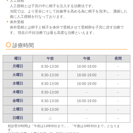
人工授精
人工授精とは子宮の中に精子を注入する治療法です。
当院では、より安全にそして妊娠率を高める為に精子を洗浄し、濃縮した
後に人工授精を行なっております。
体外受精
体外受精とは卵子と精子を体外で受精させて受精卵を子宮に戻す治療で
す。 現在の不妊治療では最も高度な治療といえます。
診療時間
曜日
午前
午後
夜間
月曜日
8:30-13:00
16:00-19:00
-
火曜日
8:30-13:00
16:00-19:00
-
水曜日
8:30-13:00
16:00-19:00
-
木曜日
8:30-13:00
-
-
金曜日
8:30-13:00
16:00-19:00
-
土曜日
8:30-13:00
-
-
日曜日
△
-
-
初診受付時間は「午前は11時00分まで」、「午後は16時30分まで」となりま
す。