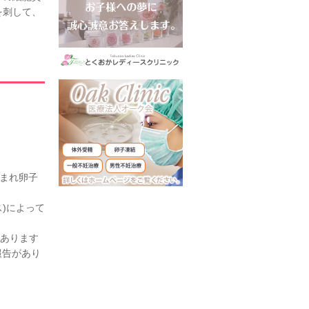
を刺して、
込まれ卵子
)によって
あります
報告があり