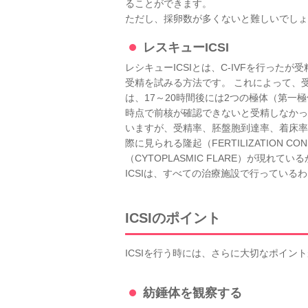
ることができます。
ただし、採卵数が多くないと難しいでしょ
レスキューICSI
レシキューICSIとは、C-IVFを行った
受精を試みる方法です。 これによって、
は、17～20時間後には2つの極体（第一
時点で前核が確認できないと受精しなかったとい
いますが、受精率、胚盤胞到達率、着床率と
際に見られる隆起（FERTILIZATIO
（CYTOPLASMIC FLARE）が現れ
ICSIは、すべての治療施設で行ってい
ICSIのポイント
ICSIを行う時には、さらに大切なポイン
紡錘体を観察する