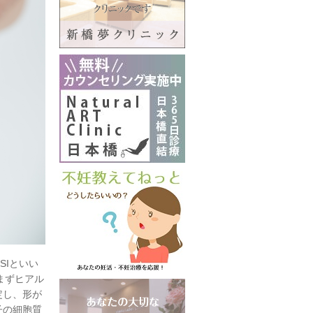
SIといい
まずヒアル
定し、形が
子の細胞質