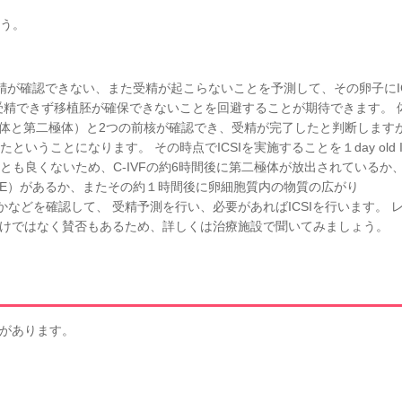
う。
が受精が確認できない、また受精が起こらないことを予測して、その卵子にI
受精できず移植胚が確保できないことを回避することが期待できます。 
極体と第二極体）と2つの前核が確認でき、受精が完了したと判断しますが
うことになります。 その時点でICSIを実施することを１day old I
も良くないため、C-IVFの約6時間後に第二極体が放出されているか、
N CONE）があるか、またその約１時間後に卵細胞質内の物質の広がり
ているかなどを確認して、 受精予測を行い、必要があればICSIを行います。 
るわけではなく賛否もあるため、詳しくは治療施設で聞いてみましょう。
トがあります。