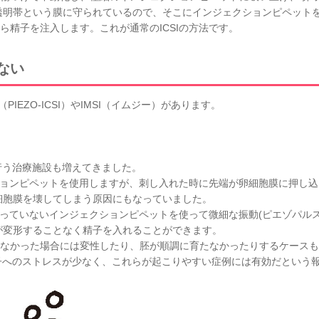
透明帯という膜に守られているので、そこにインジェクションピペット
ら精子を注入します。これが通常のICSIの方法です。
ない
I（PIEZO-ICSI）やIMSI（イムジー）があります。
I）を行う治療施設も増えてきました。
クションピペットを使用しますが、刺し入れた時に先端が卵細胞膜に押し
細胞膜を壊してしまう原因にもなっていました。
がっていないインジェクションピペットを使って微細な振動(ピエゾパルス
が変形することなく精子を入れることができます。
なかった場合には変性したり、胚が順調に育たなかったりするケースも
べ卵子へのストレスが少なく、これらが起こりやすい症例には有効だという