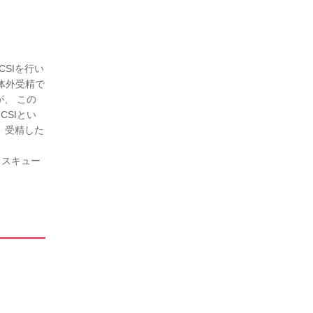
CSIを行い
体外受精で
、 この
CSIとい
 受精した
レスキュー