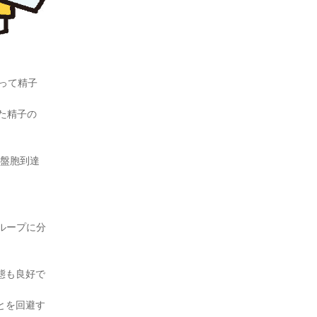
鏡を使って精子
った精子の
盤胞到達
グループに分
態も良好で
とを回避す