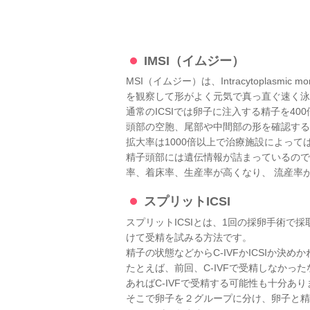
IMSI（イムジー）
MSI（イムジー）は、Intracytoplasmic mo
を観察して形がよく元気で真っ直ぐ速く泳ぐ
通常のICSIでは卵子に注入する精子を4
頭部の空胞、尾部や中間部の形を確認する
拡大率は1000倍以上で治療施設によっては
精子頭部には遺伝情報が詰まっているので
率、着床率、生産率が高くなり、 流産率
スプリットICSI
スプリットICSIとは、1回の採卵手術で採取
けて受精を試みる方法です。
精子の状態などからC-IVFかICSIか決
たとえば、前回、C-IVFで受精しなかっ
あればC-IVFで受精する可能性も十分あり
そこで卵子を２グループに分け、卵子と精子