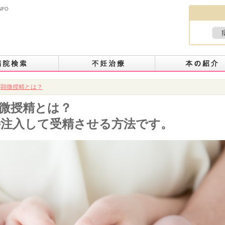
NFO
顕微授精とは？
顕微授精とは？
接注入して受精させる方法です。