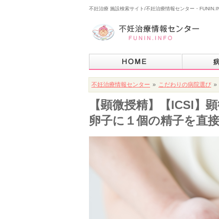
不妊治療 施設検索サイト/不妊治療情報センター・FUNIN.I
不妊治療情報センター
»
こだわりの病院選び
»
【顕微授精】【ICSI】
卵子に１個の精子を直