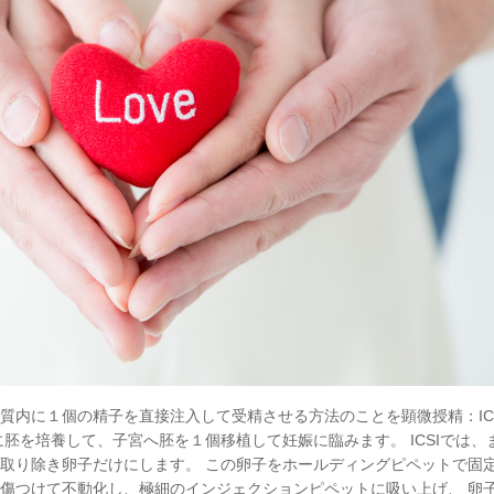
質内に１個の精子を直接注入して受精させる方法のことを顕微授精：IC
胚を培養して、子宮へ胚を１個移植して妊娠に臨みます。 ICSIでは、
取り除き卵子だけにします。 この卵子をホールディングピペットで固
傷つけて不動化し、極細のインジェクションピペットに吸い上げ、 卵