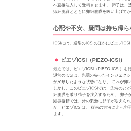
へ直接注入して受精させます。 卵子は、
卵細胞質とともに卵細胞膜を吸い上げてか
心配や不安、疑問は持ち帰ら
ICSIには、通常のICSIのほかにピエゾICS
ピエゾICSI（PIEZO-ICSI）
最近では、ピエゾICSI（PIEZO-ICS
通常のICSIは、先端の尖ったインジェ
が変形したような状態になり、 これが卵
しかし、このピエゾICSIでは、先端のと
細胞膜を破り精子を注入するため、 卵子
顕微授精では、針の刺激に卵子が耐えられ
が、ピエゾICSIは、 従来の方法に比
ます。