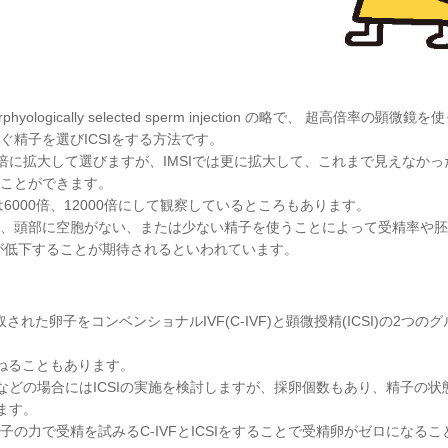
rphyologically selected sperm injection の略で、 超高倍率の顕微
精子を選びICSIをする方法です。
00倍に拡大して選びますが、IMSIでは更に拡大して、これまで見えなか
ことができます。
6000倍、12000倍にして観察しているところもあります。
、頭部に空胞がない、または少ない精子を使うことによって受精率や胚
が低下することが期待されるといわれています。
された卵子をコンベンショナルIVF(C-IVF)と顕微授精(ICSI)の2つの
めかねることもあります。
たなどの場合にはICSIの実施を検討しますが、採卵個数もあり、精子の状
ます。
の力で受精を試みるC-IVFとICSIをすることで受精卵がゼロになるこ