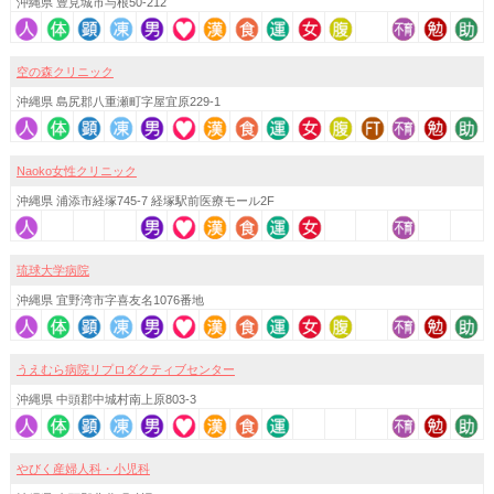
沖縄県 豊見城市与根50-212
空の森クリニック
沖縄県 島尻郡八重瀬町字屋宜原229-1
Naoko女性クリニック
沖縄県 浦添市経塚745-7 経塚駅前医療モール2F
琉球大学病院
沖縄県 宜野湾市字喜友名1076番地
うえむら病院リプロダクティブセンター
沖縄県 中頭郡中城村南上原803-3
やびく産婦人科・小児科