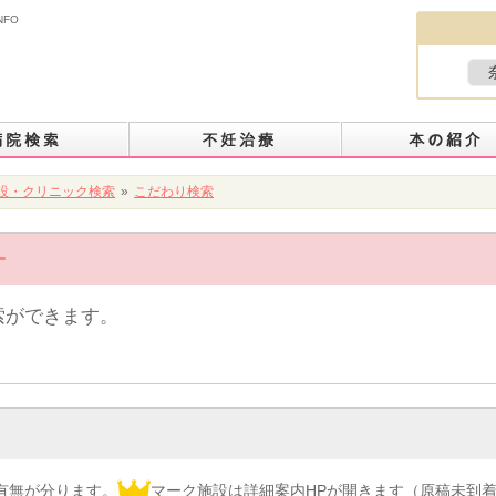
NFO
設・クリニック検索
»
こだわり検索
索ができます。
有無が分ります。
マーク施設は詳細案内HPが開きます（原稿未到