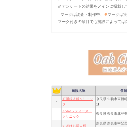
※アンケートの結果をメインに掲載し
●
- マークは調査・制作中、
マークは
マーク付きの項目でも施設によっては
施設名称
住
好川婦人科クリニッ
奈良県 生駒市東新町4
-
ク
1F
ASKAレディース・
-
奈良県 奈良市北登美ヶ
クリニック
奈良県 奈良市中登美ヶ
-
すぎはら婦人科