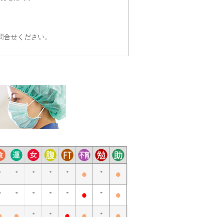
問合せください。
●
●
*
*
*
*
*
*
●
●
*
*
*
*
*
*
●
●
●
●
●
*
*
*