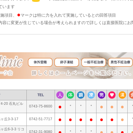
ています
●
実施項目、
マークは特に力を入れて実施しているとの回答項目
内容に変更が生じている場合が考えられますので詳しくは直接医院にお
所
TEL
-20 石丸ビル
●
●
●
●
0743-75-8600
*
*
*
●
●
●
●
●
●
●
丘3-3-17
0742-51-7717
丘6-3-3 リコ
●
●
●
●
0742-31-9080
*
*
*