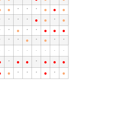
●
●
●
●
●
*
*
*
●
●
●
*
*
*
*
*
●
●
●
●
*
*
*
*
●
●
*
*
*
*
*
*
-
-
-
-
-
-
-
-
●
●
●
●
●
●
*
*
●
●
●
●
*
*
*
*