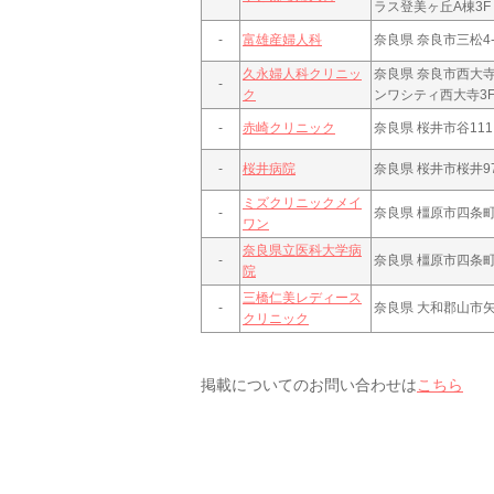
ラス登美ヶ丘A棟3F
-
富雄産婦人科
奈良県 奈良市三松4-8
久永婦人科クリニッ
奈良県 奈良市西大寺東
-
ク
ンワシティ西大寺3
-
赤崎クリニック
奈良県 桜井市谷111
-
桜井病院
奈良県 桜井市桜井9
ミズクリニックメイ
-
奈良県 橿原市四条町8
ワン
奈良県立医科大学病
-
奈良県 橿原市四条町
院
三橋仁美レディース
-
奈良県 大和郡山市矢
クリニック
掲載についてのお問い合わせは
こちら