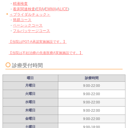
精液検査
・
着床関連検査
ERA
EMMA
ALICE
・
(
/
/
)
＜ブライダルチェック＞
簡易コース
・
ベーシックコース
・
フルパッケージコース
・
【当院はPGT-A承認実施施設です。】
【当院は不妊治療の先進医療A実施施設です。】
診療受付時間
曜日
診療時間
月曜日
9:00-22:00
火曜日
9:00-22:00
水曜日
9:00-22:00
木曜日
9:00-22:00
金曜日
9:00-22:00
土曜日
9:00-18:00