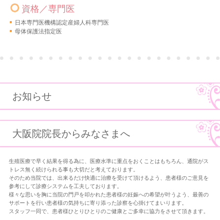
資格／専門医
日本専門医機構認定産婦人科専門医
母体保護法指定医
お知らせ
大阪院院長からみなさまへ
生殖医療で早く結果を得る為に、医療水準に重点をおくことはもちろん、通院がス
トレス無く続けられる事も大切だと考えております。
そのため当院では、出来るだけ快適に治療を受けて頂けるよう、患者様のご意見を
参考にして診療システムを工夫しております。
様々な思いを胸に当院の門戸を叩かれた患者様の妊娠への希望が叶うよう、最善の
サポートを行い患者様の気持ちに寄り添った診察を心掛けてまいります。
スタッフ一同で、患者様ひとりひとりのご健康とご多幸に協力をさせて頂きます。