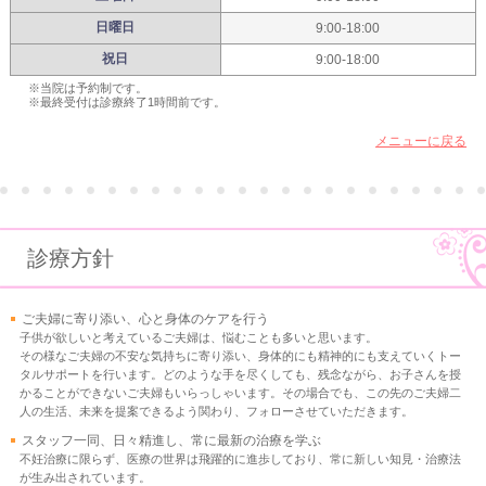
日曜日
9:00-18:00
祝日
9:00-18:00
※当院は予約制です。
※最終受付は診療終了1時間前です。
メニューに戻る
診療方針
ご夫婦に寄り添い、心と身体のケアを行う
子供が欲しいと考えているご夫婦は、悩むことも多いと思います。
その様なご夫婦の不安な気持ちに寄り添い、身体的にも精神的にも支えていくトー
タルサポートを行います。どのような手を尽くしても、残念ながら、お子さんを授
かることができないご夫婦もいらっしゃいます。その場合でも、この先のご夫婦二
人の生活、未来を提案できるよう関わり、フォローさせていただきます。
スタッフ一同、日々精進し、常に最新の治療を学ぶ
不妊治療に限らず、医療の世界は飛躍的に進歩しており、常に新しい知見・治療法
が生み出されています。