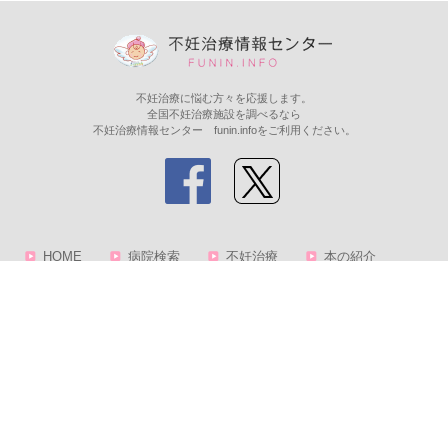
不妊治療に悩む方々を応援します。
全国不妊治療施設を調べるなら
不妊治療情報センター funin.infoをご利用ください。
HOME
病院検索
不妊治療
本の紹介
サービス
相談コーナー
助成金について
掲載に関するお問い合わせ
薬について
不妊治療用語集
会社概要
プライバシーポリシー
© 2003-
2026 CION Corporation.