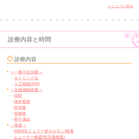
メニューに戻る
診療内容と時間
診療内容
＜一般不妊治療＞
タイミング法
・
人工授精(AIH)
・
＜生殖補助医療＞
採卵
・
体外受精
・
胚培養
・
胚移植
・
卵子凍結
・
＜検査＞
AMH(抗ミュラー管ホルモン)検査
・
ヒューナー検査(性交後検査)
・