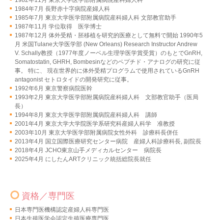
1984年7月 長野赤十字病院産婦人科
1985年7月 東京大学医学部附属病院産科婦人科 文部教官助手
1987年11月 学位取得 医学博士
1987年12月 体外受精・胚移植を研究的医療として無料で開始 1990年5
月 米国Tulane大学医学部 (New Orleans) Research Instructor Andrew
V. Schally教授（1977年度ノーベル生理学医学賞受賞）のもとでGnRH,
Somatostatin, GHRH, Bombesinなどのペプチド・アナログの研究に従
事。 特に、 現在世界的に体外受精プログラムで使用されているGnRH
antagonist セトロタイドの開発研究に従事。
1992年6月 東京警察病院医幹
1993年2月 東京大学医学部附属病院産科婦人科 文部教官助手（医局
長）
1994年8月 東京大学医学部附属病院産科婦人科 講師
2001年4月 東京大学大学院医学系研究科産婦人科学 准教授
2003年10月 東京大学医学部附属病院女性外科 診療科長併任
2013年4月 国立国際医療研究センター病院 産婦人科診療科長, 副院長
2018年4月 JCHO東京山手メディカルセンター 病院長
2025年4月 にしたんARTクリニック統括総院長就任
資格／専門医
日本専門医機構認定産婦人科専門医
日本生殖医学会認定生殖医療専門医