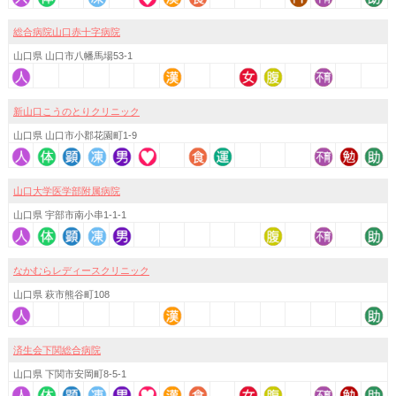
総合病院山口赤十字病院
山口県 山口市八幡馬場53-1
新山口こうのとりクリニック
山口県 山口市小郡花園町1-9
山口大学医学部附属病院
山口県 宇部市南小串1-1-1
なかむらレディースクリニック
山口県 萩市熊谷町108
済生会下関総合病院
山口県 下関市安岡町8-5-1