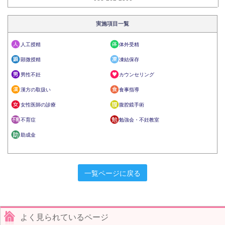
実施項目一覧
人工授精
体外受精
顕微授精
凍結保存
男性不妊
カウンセリング
漢方の取扱い
食事指導
女性医師の診療
腹腔鏡手術
不育症
勉強会・不妊教室
助成金
一覧ページに戻る
よく見られているページ