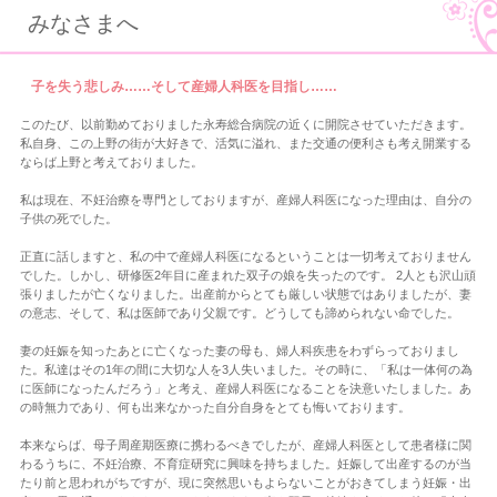
みなさまへ
子を失う悲しみ……そして産婦人科医を目指し……
このたび、以前勤めておりました永寿総合病院の近くに開院させていただきます。
私自身、この上野の街が大好きで、活気に溢れ、また交通の便利さも考え開業する
ならば上野と考えておりました。
私は現在、不妊治療を専門としておりますが、産婦人科医になった理由は、自分の
子供の死でした。
正直に話しますと、私の中で産婦人科医になるということは一切考えておりません
でした。しかし、研修医2年目に産まれた双子の娘を失ったのです。 2人とも沢山頑
張りましたが亡くなりました。出産前からとても厳しい状態ではありましたが、妻
の意志、そして、私は医師であり父親です。どうしても諦められない命でした。
妻の妊娠を知ったあとに亡くなった妻の母も、婦人科疾患をわずらっておりまし
た。私達はその1年の間に大切な人を3人失いました。その時に、「私は一体何の為
に医師になったんだろう」と考え、産婦人科医になることを決意いたしました。あ
の時無力であり、何も出来なかった自分自身をとても悔いております。
本来ならば、母子周産期医療に携わるべきでしたが、産婦人科医として患者様に関
わるうちに、不妊治療、不育症研究に興味を持ちました。妊娠して出産するのが当
たり前と思われがちですが、現に突然思いもよらないことがおきてしまう妊娠・出