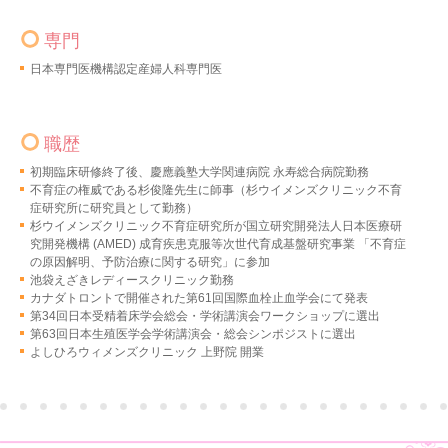
専門
日本専門医機構認定産婦人科専門医
職歴
初期臨床研修終了後、慶應義塾大学関連病院 永寿総合病院勤務
不育症の権威である杉俊隆先生に師事（杉ウイメンズクリニック不育
症研究所に研究員として勤務）
杉ウイメンズクリニック不育症研究所が国立研究開発法人日本医療研
究開発機構 (AMED) 成育疾患克服等次世代育成基盤研究事業 「不育症
の原因解明、予防治療に関する研究」に参加
池袋えざきレディースクリニック勤務
カナダトロントで開催された第61回国際血栓止血学会にて発表
第34回日本受精着床学会総会・学術講演会ワークショップに選出
第63回日本生殖医学会学術講演会・総会シンポジストに選出
よしひろウィメンズクリニック 上野院 開業