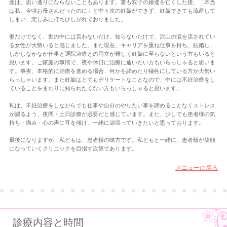
産は、思い通りにならないこともあります。妻も双子の娘達を亡くした後、「本当
は私、今頃お母さんだったのに」と中々次の妊娠ができず、妊娠できても流産して
しまい、悲しみに打ちひしがれておりました。
妻だけでなく、世の中には言わないだけ、知らないだけで、沢山の涙を流されてい
る女性が大勢いると感じました。また現在、キャリアを重ね仕事を持ち、結婚し、
しかしなかなか仕事と通院治療との両立が難しく妊娠に至らないという方もいると
思います。ご家庭の事情で、夜や休日に治療に通いたい方もいらっしゃると思いま
す。事実、本格的に治療を進める場合、何かを諦めたり犠牲にしている方が大勢い
らっしゃいます。また妊娠はとてもデリケートなことなので、中には不妊治療をし
ていることをまわりに知られたくない方もいらっしゃると思います。
私は、不妊治療をしながらでも仕事や自分のやりたい事を諦めることなくストレス
が減るよう、夜間・土日診療が必要だと感じています。また、少しでも患者様の気
持ち・痛み・心の声に耳を傾け、一緒に頑張っていきたいと思っております。
最後になりますが、私どもは、患者様の味方です。私どもと一緒に、患者様が笑顔
になっていくクリニックを目指す次第であります。
メニューに戻る
診療内容と時間