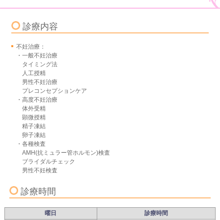
診療内容
不妊治療：
・一般不妊治療
タイミング法
人工授精
男性不妊治療
プレコンセプションケア
・高度不妊治療
体外受精
顕微授精
精子凍結
卵子凍結
・各種検査
AMH(抗ミュラー管ホルモン)検査
ブライダルチェック
男性不妊検査
診療時間
曜日
診療時間