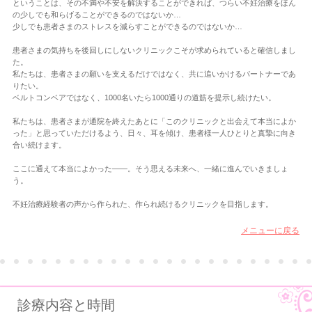
ということは、その不満や不安を解決することができれば、つらい不妊治療をほん
の少しでも和らげることができるのではないか…
少しでも患者さまのストレスを減らすことができるのではないか…
患者さまの気持ちを後回しにしないクリニックこそが求められていると確信しまし
た。
私たちは、患者さまの願いを支えるだけではなく、共に追いかけるパートナーであ
りたい。
ベルトコンベアではなく、1000名いたら1000通りの道筋を提示し続けたい。
私たちは、患者さまが通院を終えたあとに「このクリニックと出会えて本当によか
った」と思っていただけるよう、日々、耳を傾け、患者様一人ひとりと真摯に向き
合い続けます。
ここに通えて本当によかった――。そう思える未来へ、一緒に進んでいきましょ
う。
不妊治療経験者の声から作られた、作られ続けるクリニックを目指します。
メニューに戻る
診療内容と時間