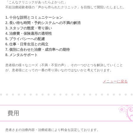
「こんなクリニックがあったらよかった」
不妊治療経験者様の「声から作られたクリニック」を目指して開院いたしました。
1. 十分な説明とコミュニケーション
2. 長い待ち時間・予約システムへの不満の解消
3. スタッフの態度・寄り添い
4. 治療費・保険適用の透明性
5. プライバシーへの配慮
6. 仕事・日常生活との両立
7. 個別に合わせた治療・成功率への期待
8. メンタルサポート
患者様の様々なニーズ（不満・不安の声）、その一つひとつを解決していくこと
が、患者様にとっての一番の寄り添いなのではないかと考えております。
メニューに戻る
費用
患者さまの治療内容・治療経過により料金を設定しております。