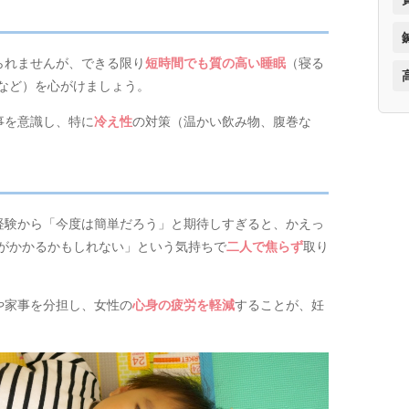
られませんが、できる限り
短時間でも質の高い睡眠
（寝る
など）を心がけましょう。
事を意識し、特に
冷え性
の対策（温かい飲み物、腹巻な
経験から「今度は簡単だろう」と期待しすぎると、かえっ
がかかるかもしれない」という気持ちで
二人で焦らず
取り
や家事を分担し、女性の
心身の疲労を軽減
することが、妊