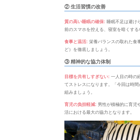
② 生活習慣の改善
質の高い睡眠の確保
:
睡眠不足は避け
前のスマホを控える、寝室を暗くする
食事と温活
:
栄養バランスの取れた食
ど）を徹底しましょう。
③ 精神的な協力体制
目標を共有しすぎない
:
一人目の時の
てストレスになります。「今回は時間
組みましょう。
育児の負担軽減
:
男性が積極的に育児
活における最大の協力となります。