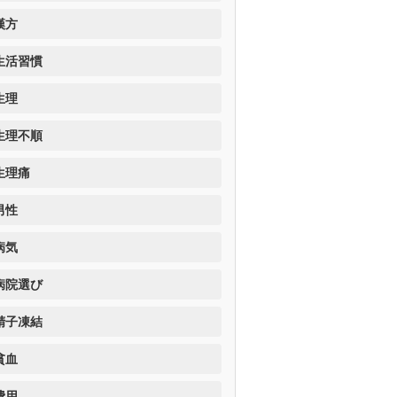
漢方
生活習慣
生理
生理不順
生理痛
男性
病気
病院選び
精子凍結
貧血
費用