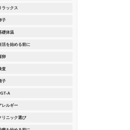
リラックス
卵子
基礎体温
妊活を始める前に
採卵
検査
精子
PGT-A
アレルギー
クリニック選び
治療を始める前に