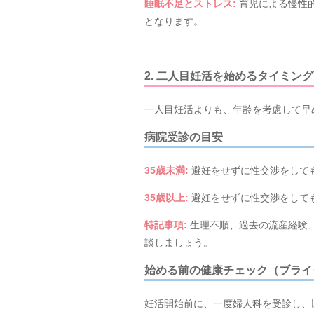
睡眠不足とストレス
:
育児による慢性
となります。
2. 二人目妊活を始めるタイミン
一人目妊活よりも、年齢を考慮して早
病院受診の目安
35
歳未満
:
避妊をせずに性交渉をして
35
歳以上
:
避妊をせずに性交渉をして
特記事項
:
生理不順、過去の流産経験
談しましょう。
始める前の健康チェック（ブライ
妊活開始前に、一度婦人科を受診し、