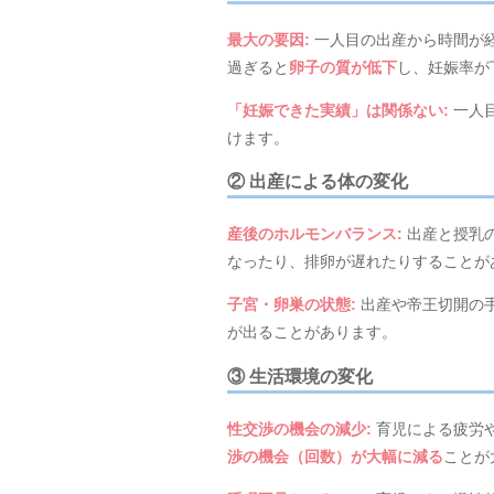
最大の要因
:
一人目の出産から時間が経
過ぎると
卵子の質が低下
し、妊娠率が
「妊娠できた実績」は関係ない
:
一人
けます。
② 出産による体の変化
産後のホルモンバランス
:
出産と授乳
なったり、排卵が遅れたりすることが
子宮・卵巣の状態
:
出産や帝王切開の
が出ることがあります。
③ 生活環境の変化
性交渉の機会の減少
:
育児による疲労
渉の機会（回数）が大幅に減る
ことが