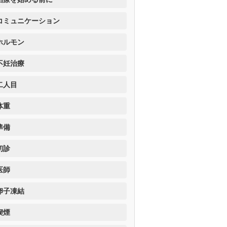
コミュニケーション
ホルモン
不妊治療
二人目
体重
準備
初診
医師
卵子凍結
喫煙