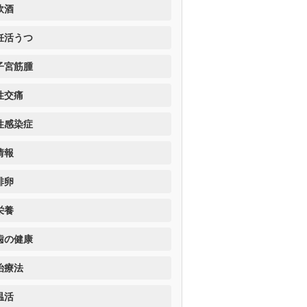
飲酒
妊活うつ
子宮筋腫
性交痛
性感染症
情報
排卵
栄養
歯の健康
治療法
温活