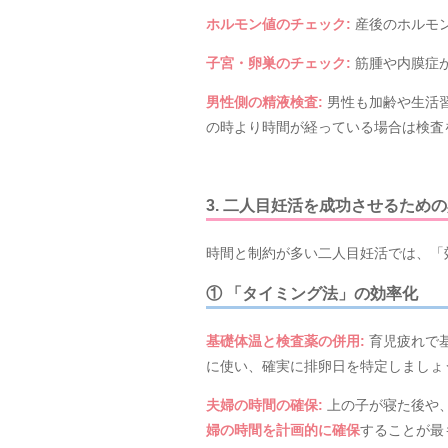
ホルモン値のチェック
:
産後のホルモ
子宮・卵巣のチェック
:
筋腫や内膜症
男性側の精液検査
:
男性も加齢や生活
の時より時間が経っている場合は検査
3. 二人目妊活を成功させるため
時間と制約が多い二人目妊活では、「
① 「タイミング法」の効率化
基礎体温と検査薬の併用
:
育児疲れで
に使い、確実に排卵日を特定しましょ
夫婦の時間の確保
:
上の子が寝た後や
婦の時間を計画的に確保
することが最