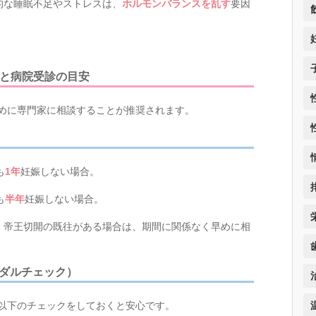
的な睡眠不足やストレスは、
ホルモンバランスを乱す
要因
グと病院受診の目安
めに専門家に相談することが推奨されます。
も
1
年
妊娠しない場合。
も
半年
妊娠しない場合。
、帝王切開の既往がある場合は、期間に関係なく早めに相
ダルチェック）
以下のチェックをしておくと安心です。