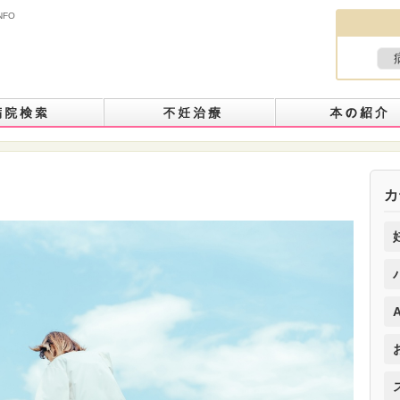
NFO
て
カ