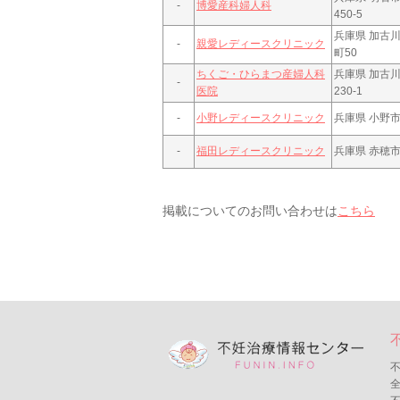
-
博愛産科婦人科
450-5
兵庫県 加古
-
親愛レディースクリニック
町50
ちくご・ひらまつ産婦人科
兵庫県 加古
-
医院
230-1
-
小野レディースクリニック
兵庫県 小野市
-
福田レディースクリニック
兵庫県 赤穂市
掲載についてのお問い合わせは
こちら