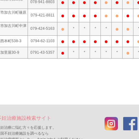
●
●
●
●
●
●
●
078-941-8803
川市加古川町篠原
●
●
●
●
●
●
●
079-421-8811
川市加古川町中津
●
●
●
079-424-5163
*
*
*
*
●
●
●
●
●
●
●
西本町538-3
0794-62-1103
●
●
加里屋30-9
0791-43-5357
*
*
*
*
*
不妊治療施設検索サイト
不妊治療に悩む方々を応援します。
全国不妊治療施設を調べるなら