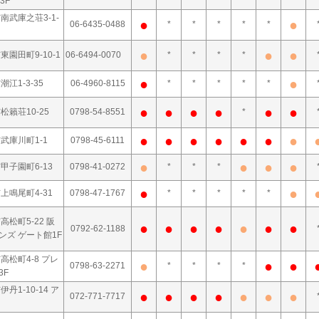
3F
南武庫之荘3-1-
●
●
06-6435-0488
*
*
*
*
*
●
●
●
東園田町9-10-1
06-6494-0070
*
*
*
*
●
●
江1-3-35
06-4960-8115
*
*
*
*
*
●
●
●
●
●
●
松籟荘10-25
0798-54-8551
*
●
●
●
●
●
●
●
武庫川町1-1
0798-45-6111
●
●
●
●
甲子園町6-13
0798-41-0272
*
*
*
●
●
上鳴尾町4-31
0798-47-1767
*
*
*
*
*
高松町5-22 阪
●
●
●
●
●
●
●
0792-62-1188
ンズ ゲート館1F
高松町4-8 プレ
●
●
●
0798-63-2271
*
*
*
*
3F
丹1-10-14 ア
●
●
●
●
●
●
●
072-771-7717