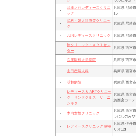
ク
ウルビル2F・
武庫之荘レディースクリニ
兵庫県 尼崎市
-
ック
15
産科・婦人科衣笠クリニッ
-
兵庫県 尼崎市
ク
-
JUNレディースクリニック
兵庫県 尼崎市潮
徐クリニック・ＡＲＴセン
-
兵庫県 西宮市
ター
-
兵庫医科大学病院
兵庫県 西宮市
-
山田産婦人科
兵庫県 西宮市
-
明和病院
兵庫県 西宮市
レディース＆ ARTクリニッ
兵庫県 西宮市
-
ク サンタクルス ザ ニ
急西宮ガーデ
シキタ
兵庫県 西宮市
-
木内女性クリニック
ラにしのみや
兵庫県 伊丹市伊
-
レディースクリニックTaya
リオ12F