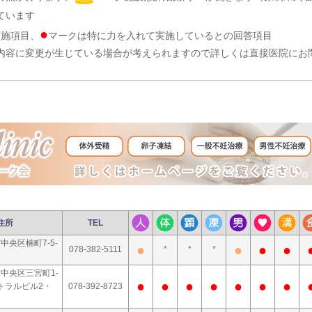
ています
●
実施項目、
マークは特に力を入れて実施しているとの回答項目
内容に変更が生じている場合が考えられますので詳しくは直接医院にお
住所
TEL
中央区楠町7-5-
●
●
●
●
078-382-5111
*
*
*
中央区三宮町1-
●
●
●
●
●
●
●
ントラルビル2・
078-392-8723