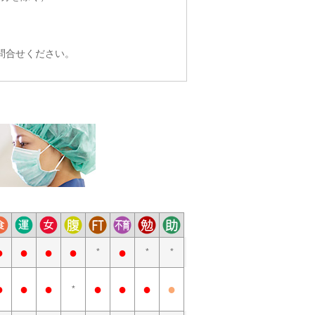
問合せください。
●
●
●
●
●
*
*
*
●
●
●
●
●
●
●
*