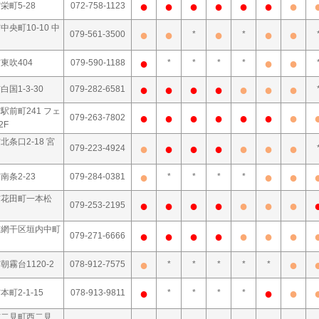
●
●
●
●
●
●
●
栄町5-28
072-758-1123
中央町10-10 中
●
●
●
●
●
079-561-3500
*
*
●
●
●
東吹404
079-590-1188
*
*
*
*
●
●
●
●
●
●
●
国1-3-30
079-282-6581
駅前町241 フェ
●
●
●
●
●
●
●
079-263-7802
2F
北条口2-18 宮
●
●
●
●
●
●
●
079-223-4924
●
●
●
南条2-23
079-284-0381
*
*
*
*
市花田町一本松
●
●
●
●
●
●
●
079-253-2195
市網干区垣内中町
●
●
●
●
●
●
●
079-271-6666
●
●
朝霧台1120-2
078-912-7575
*
*
*
*
*
●
●
●
町2-1-15
078-913-9811
*
*
*
*
市二見町西二見