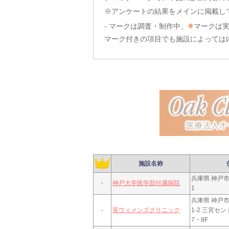
※アンケートの結果をメインに掲載し
●
- マークは調査・制作中、
マークは
マーク付きの項目でも施設によっては
施設名称
兵庫県 神戸市
-
神戸大学医学部付属病院
1
兵庫県 神戸市
-
英ウィメンズクリニック
1-2 三宮セ
7・8F