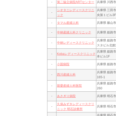
-
第二協立病院ARTセンター
兵庫県 川西市
シオタニレディースクリニ
兵庫県 三田市
-
ック
央第１ビル3F
-
タマル産婦人科
兵庫県 篠山市
-
中林産婦人科クリニック
兵庫県 姫路市白
兵庫県 姫路市
-
中林レディースクリニック
スタビル北館
兵庫県 姫路市
-
Kobaレディースクリニック
本ビル1F
-
小国病院
兵庫県 姫路市
兵庫県 姫路
-
西川産婦人科
165-1
兵庫県 姫路
-
親愛産婦人科医院
260
-
あさぎり病院
兵庫県 明石市
久保みずきレディースクリ
-
兵庫県 明石市本
ニック 明石診療所
兵庫県 明石