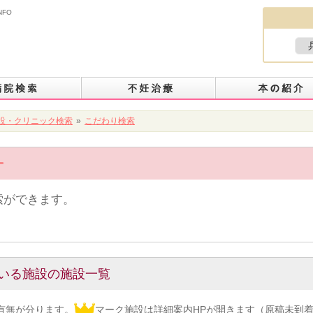
NFO
設・クリニック検索
»
こだわり検索
索ができます。
いる施設の施設一覧
有無が分ります。
マーク施設は詳細案内HPが開きます（原稿未到