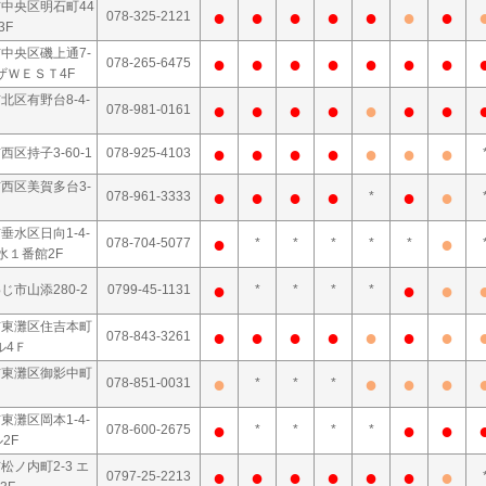
市中央区明石町44
●
●
●
●
●
●
●
078-325-2121
3F
中央区磯上通7-
●
●
●
●
●
●
●
078-265-6475
ラザＷＥＳＴ4F
北区有野台8-4-
●
●
●
●
●
●
●
078-981-0161
●
●
●
●
●
●
●
西区持子3-60-1
078-925-4103
西区美賀多台3-
●
●
●
●
●
●
078-961-3333
*
垂水区日向1-4-
●
●
078-704-5077
*
*
*
*
*
水１番館2F
●
●
●
じ市山添280-2
0799-45-1131
*
*
*
*
市東灘区住吉本町
●
●
●
●
●
●
●
078-843-3261
ビル4Ｆ
市東灘区御影中町
●
●
●
●
078-851-0031
*
*
*
東灘区岡本1-4-
●
●
●
078-600-2675
*
*
*
*
2F
松ノ内町2-3 エ
●
●
●
●
●
●
●
0797-25-2213