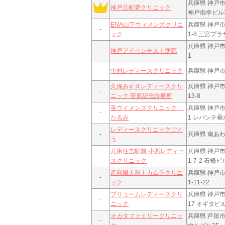
兵庫県 神戸
神戸元町夢クリニック
神戸御幸ビル
ENA山下ウィメンズクリニ
兵庫県 神戸市
-
ック
1-8 三宮プ
兵庫県 神戸市
-
神戸アドベンチスト病院
1
-
中村レディースクリニック
兵庫県 神戸市
久保みずきレディースクリ
兵庫県 神戸市
-
ニック 菅原記念診療所
13-8
英ウイメンズクリニック
兵庫県 神戸市
-
たるみ
1 レバンテ垂
レディースクリニックごと
-
兵庫県 南あわ
う
兵庫住吉駅前 小西レディー
兵庫県 神戸
-
スクリニック
1-7-2 石橋
産科婦人科ナカムラクリニ
兵庫県 神戸
-
ック
1-11-22
プリュームレディースクリ
兵庫県 神戸市
-
ニック
17 オギタビル
オガタファミリークリニッ
兵庫県 芦屋市
-