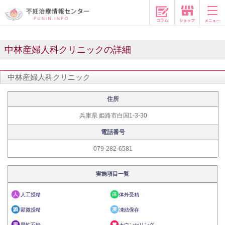
コラム
中林産婦人科クリニックの詳細
中林産婦人科クリニック
住所
兵庫県 姫路市白国1-3-30
電話番号
079-282-6581
実施項目一覧
人工授精
体外受精
顕微授精
凍結保存
男性不妊
カウンセリング