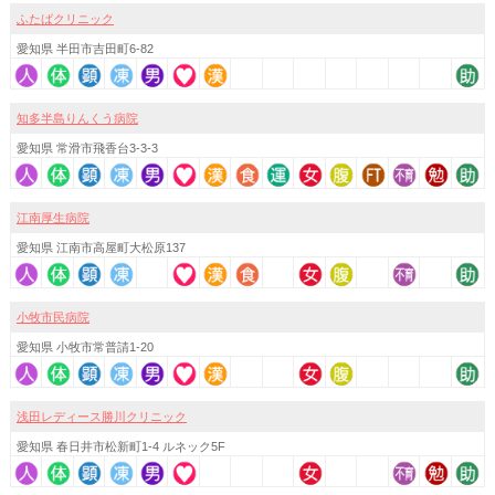
ふたばクリニック
愛知県 半田市吉田町6-82
知多半島りんくう病院
愛知県 常滑市飛香台3-3-3
江南厚生病院
愛知県 江南市高屋町大松原137
小牧市民病院
愛知県 小牧市常普請1-20
浅田レディース勝川クリニック
愛知県 春日井市松新町1-4 ルネック5F