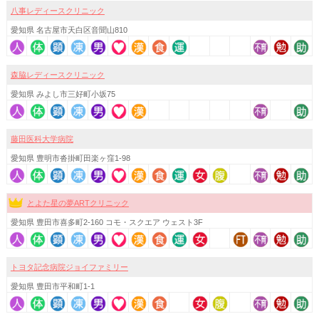
八事レディースクリニック
愛知県 名古屋市天白区音聞山810
森脇レディースクリニック
愛知県 みよし市三好町小坂75
藤田医科大学病院
愛知県 豊明市沓掛町田楽ヶ窪1-98
とよた星の夢ARTクリニック
愛知県 豊田市喜多町2-160 コモ・スクエア ウェスト3F
トヨタ記念病院ジョイファミリー
愛知県 豊田市平和町1-1