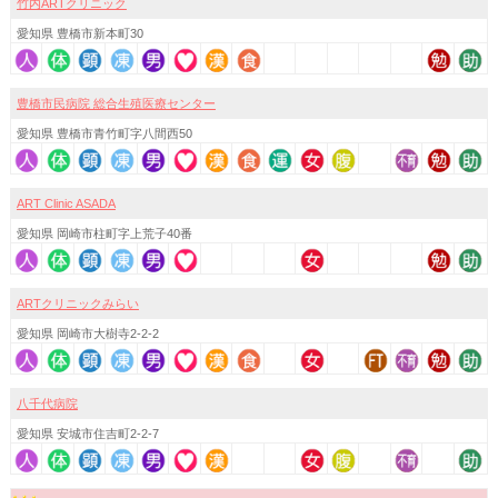
竹内ARTクリニック
愛知県 豊橋市新本町30
豊橋市民病院 総合生殖医療センター
愛知県 豊橋市青竹町字八間西50
ART Clinic ASADA
愛知県 岡崎市柱町字上荒子40番
ARTクリニックみらい
愛知県 岡崎市大樹寺2-2-2
八千代病院
愛知県 安城市住吉町2-2-7