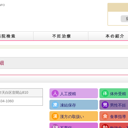
NFO
細
市天白区音聞山810
人工授精
体外受精
834-1060
凍結保存
男性不妊
漢方の取扱い
食事指導