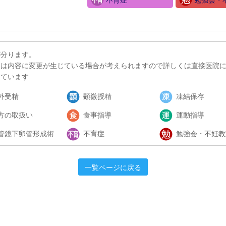
不育症
勉強会・
が分ります。
ては内容に変更が生じている場合が考えられますので詳しくは直接医院
しています
外受精
顕微授精
凍結保存
方の取扱い
食事指導
運動指導
管鏡下卵管形成術
不育症
勉強会・不妊教
一覧ページに戻る