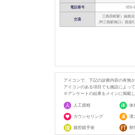
電話番号
055-
三島田町駅）線路沿
交通
JR三島駅南口）国道5
アイコンで、下記の診療内容の有無
アイコンのある項目でも施設によっ
※アンケートの結果をメインに掲載
人工授精
体
カウンセリング
漢
腹腔鏡手術
卵