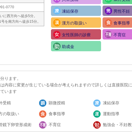
991-0770
凍結保存
男性不妊
いに西方向へ徒歩5分。
1号を南方向へ徒歩15分。
漢方の取扱い
食事指導
女性医師の診療
不育症
助成金
が分ります。
ては内容に変更が生じている場合が考えられますので詳しくは直接医院
しています
外受精
顕微授精
凍結保存
方の取扱い
食事指導
運動指導
管鏡下卵管形成術
不育症
勉強会・不妊教