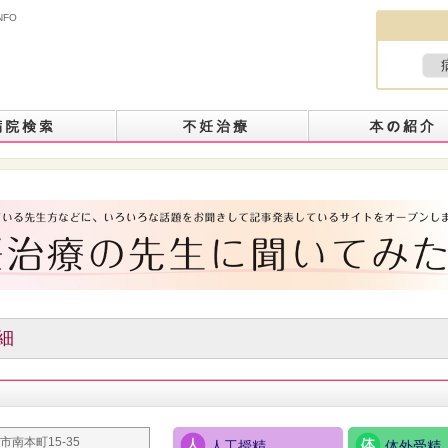
NFO
細
市南本町15-35
人工授精
体外受精