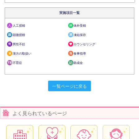
実施項目一覧
人工授精
体外受精
顕微授精
凍結保存
男性不妊
カウンセリング
漢方の取扱い
食事指導
不育症
助成金
一覧ページに戻る
よく見られているページ