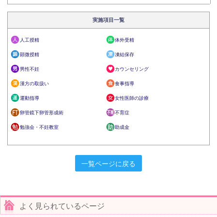
実施項目一覧
人工授精
体外受精
顕微授精
凍結保存
男性不妊
カウンセリング
漢方の取扱い
食事指導
運動指導
女性医師の診療
卵管鏡下卵管形成術
不育症
勉強会・不妊教室
助成金
一覧ページに戻る
よく見られているページ