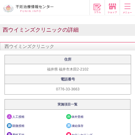
コラム
西ウイミンズクリニックの詳細
西ウイミンズクリニック
住所
福井県 福井市木田2-2102
電話番号
0776-33-3663
実施項目一覧
人工授精
体外受精
顕微授精
凍結保存
男性不妊
カウンセリング