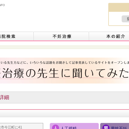
NFO
詳細
松市今江町に41
人工授精
男性不妊