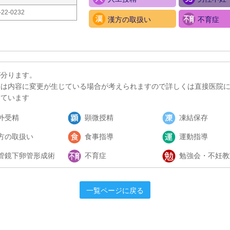
-22-0232
漢方の取扱い
不育症
が分ります。
ては内容に変更が生じている場合が考えられますので詳しくは直接医院
しています
外受精
顕微授精
凍結保存
方の取扱い
食事指導
運動指導
管鏡下卵管形成術
不育症
勉強会・不妊教
一覧ページに戻る