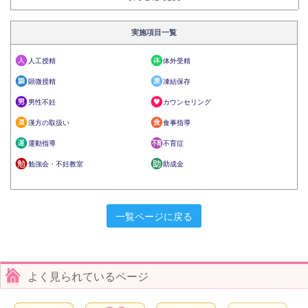
実施項目一覧
人工授精
体外受精
顕微授精
凍結保存
男性不妊
カウンセリング
漢方の取扱い
食事指導
運動指導
不育症
勉強会・不妊教室
助成金
一覧ページに戻る
よく見られているページ