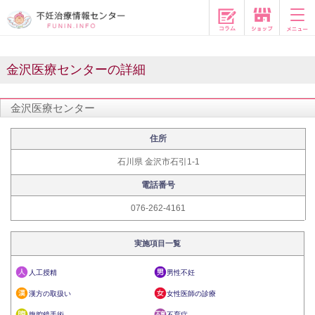
コラム
金沢医療センターの詳細
金沢医療センター
住所
石川県 金沢市石引1-1
電話番号
076-262-4161
実施項目一覧
人工授精
男性不妊
漢方の取扱い
女性医師の診療
腹腔鏡手術
不育症