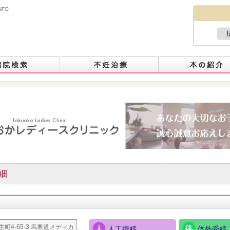
NFO
細
町4-65-3 馬車道メディカ
人工授精
体外受精