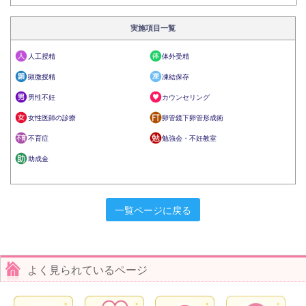
実施項目一覧
人工授精
体外受精
顕微授精
凍結保存
男性不妊
カウンセリング
女性医師の診療
卵管鏡下卵管形成術
不育症
勉強会・不妊教室
助成金
一覧ページに戻る
よく見られているページ