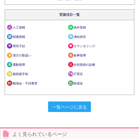
実施項目一覧
人工授精
体外受精
顕微授精
凍結保存
男性不妊
カウンセリング
漢方の取扱い
食事指導
運動指導
女性医師の診療
腹腔鏡手術
不育症
勉強会・不妊教室
助成金
一覧ページに戻る
よく見られているページ