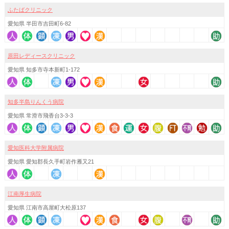
ふたばクリニック
愛知県 半田市吉田町6-82
原田レディースクリニック
愛知県 知多市寺本新町1-172
知多半島りんくう病院
愛知県 常滑市飛香台3-3-3
愛知医科大学附属病院
愛知県 愛知郡長久手町岩作雁又21
江南厚生病院
愛知県 江南市高屋町大松原137