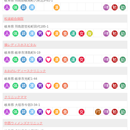
岐阜県 羽島郡岐南町八剣北5-81-1
松波総合病院
岐阜県 羽島郡笠松町田代185-1
操レディスホスピタル
岐阜県 岐阜市津島町6-19
おおのレディースクリニック
岐阜県 岐阜市光町1-44
クリニックママ
岐阜県 大垣市今宿3-34-1
中西ウィメンズクリニック