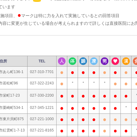
ています
●
実施項目、
マークは特に力を入れて実施しているとの回答項目
内容に変更が生じている場合が考えられますので詳しくは直接医院にお
住所
TEL
●
●
●
●
●
●
●
市あら町136-1
027-310-7701
●
●
●
市若松町96
027-322-2243
*
*
*
*
●
●
●
●
●
●
●
栄町17-23
027-330-2200
●
●
●
●
●
●
市栗崎町534-1
027-345-1221
*
●
●
●
●
●
●
●
市東片貝町875
027-221-1000
●
●
●
●
●
●
●
紅雲町1-7-13
027-221-8165