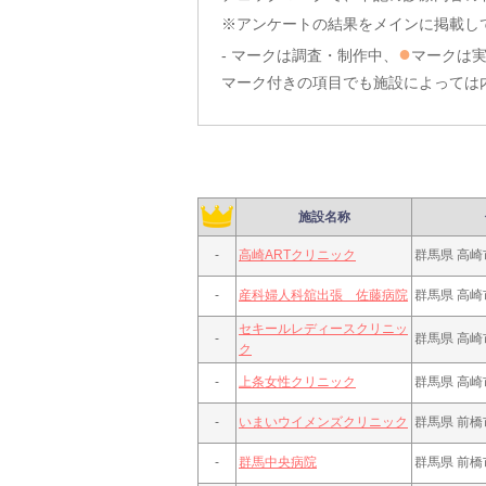
※アンケートの結果をメインに掲載し
●
- マークは調査・制作中、
マークは
マーク付きの項目でも施設によっては
施設名称
-
高崎ARTクリニック
群馬県 高崎
-
産科婦人科舘出張 佐藤病院
群馬県 高崎
セキールレディースクリニッ
-
群馬県 高崎市
ク
-
上条女性クリニック
群馬県 高崎
-
いまいウイメンズクリニック
群馬県 前橋
-
群馬中央病院
群馬県 前橋市