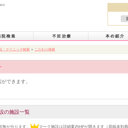
NFO
設・クリニック検索
»
こだわり検索
索ができます。
設の施設一覧
有無が分ります。
マーク施設は詳細案内HPが開きます（原稿未到