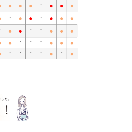
●
●
●
●
●
●
●
*
●
●
●
●
●
●
*
*
●
●
●
●
●
*
*
*
●
●
●
●
●
*
*
*
●
●
●
*
*
*
*
*