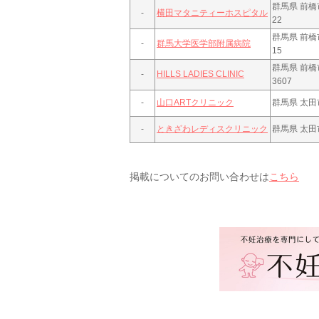
群馬県 前橋
-
横田マタニティーホスピタル
22
群馬県 前橋市
-
群馬大学医学部附属病院
15
群馬県 前
-
HILLS LADIES CLINIC
3607
-
山口ARTクリニック
群馬県 太田
-
ときざわレディスクリニック
群馬県 太田
掲載についてのお問い合わせは
こちら