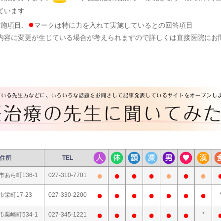
ています
●
実施項目、
マークは特に力を入れて実施しているとの回答項目
内容に変更が生じている場合が考えられますので詳しくは直接医院にお
住所
TEL
●
●
●
●
●
●
●
市あら町136-1
027-310-7701
●
●
●
●
●
●
●
栄町17-23
027-330-2200
●
●
●
●
●
●
市栗崎町534-1
027-345-1221
*