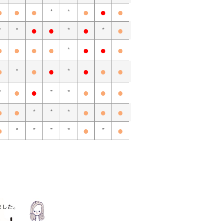
●
●
●
●
●
●
*
*
●
●
●
●
*
*
*
*
●
●
●
●
●
●
●
*
●
●
●
●
●
●
*
*
●
●
●
●
●
*
*
*
●
●
●
●
●
*
*
*
●
●
●
*
*
*
*
*