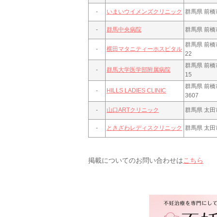
-
いまいウイメンズクリニック
群馬県 前橋
-
群馬中央病院
群馬県 前橋市
群馬県 前橋
-
横田マタニティーホスピタル
22
群馬県 前橋市
-
群馬大学医学部附属病院
15
群馬県 前
-
HILLS LADIES CLINIC
3607
-
山口ARTクリニック
群馬県 太田
-
ときざわレディスクリニック
群馬県 太田
掲載についてのお問い合わせは
こちら