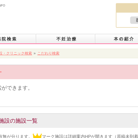
NFO
設・クリニック検索
»
こだわり検索
索ができます。
施設の施設一覧
有無が分ります。
マーク施設は詳細案内HPが開きます（原稿未到