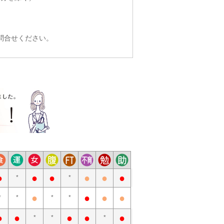
問合せください。
●
●
●
●
●
●
*
*
●
●
●
●
*
*
*
*
●
●
●
●
●
*
*
*