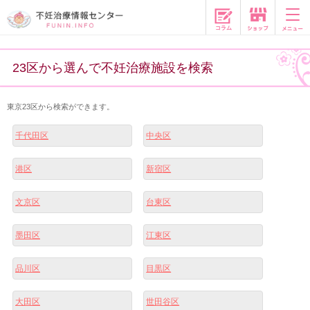
コラム
23区から選んで不妊治療施設を検索
東京23区から検索ができます。
千代田区
中央区
港区
新宿区
文京区
台東区
墨田区
江東区
品川区
目黒区
大田区
世田谷区